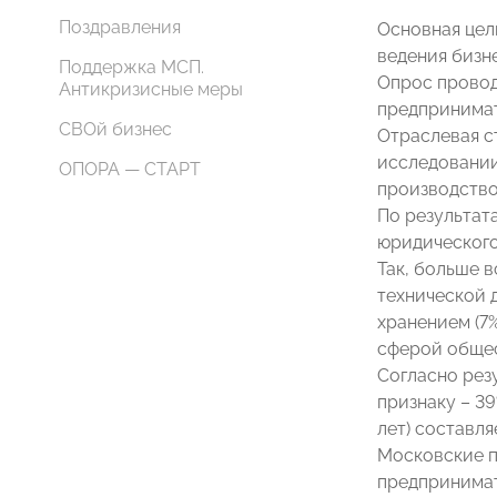
Поздравления
Основная цел
ведения бизн
Поддержка МСП.
Опрос провод
Антикризисные меры
предпринимат
СВОй бизнес
Отраслевая с
исследовании
ОПОРА — СТАРТ
производство,
По результат
юридического
Так, больше 
технической 
хранением (7
сферой общес
Согласно рез
признаку – 3
лет) составля
Московские п
предпринимате