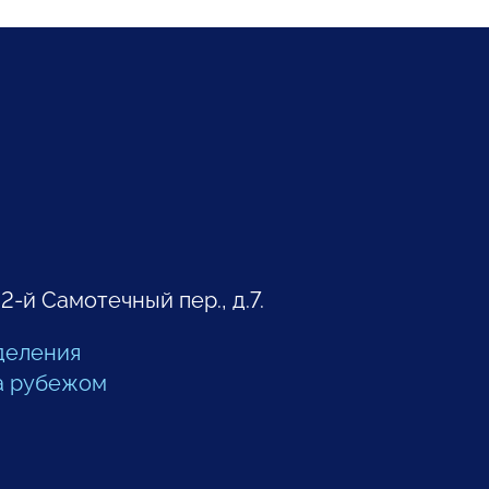
 2-й Самотечный пер., д.7.
деления
а рубежом