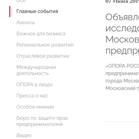
07 Июня 201
Все
Главные события
Объявл
Анонсы
исслед
Важное для бизнеса
Москов
Региональное развитие
предпр
Отраслевое развитие
«ОПОРА РОСС
Международная
предпринимат
деятельность
города Москв
ОПОРА в лицах
Московский п
Пресса о нас
Особое мнение
Бюро по защите прав
предпринимателей
Видео