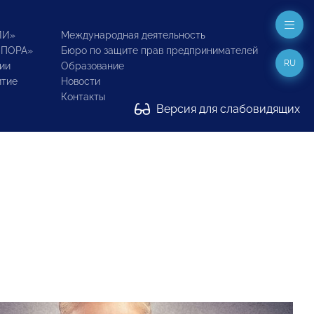
ИИ»
Международная деятельность
ОПОРА»
Бюро по защите прав предпринимателей
RU
ии
Образование
итие
Новости
Контакты
Версия для слабовидящих