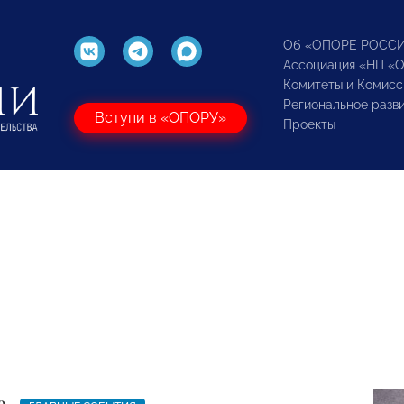
Об «ОПОРЕ РОСС
Ассоциация «НП «
Комитеты и Комисс
Региональное разв
Вступи в «ОПОРУ»
Проекты