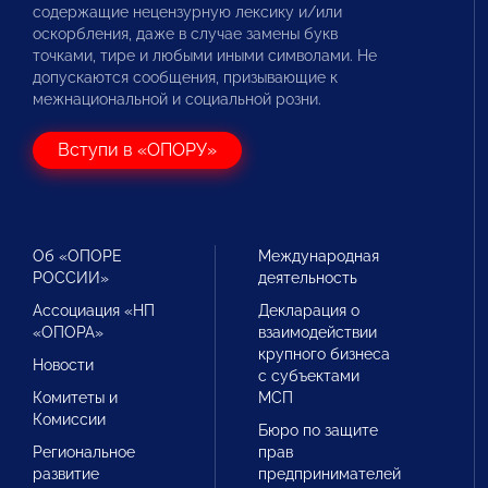
содержащие нецензурную лексику и/или
оскорбления, даже в случае замены букв
точками, тире и любыми иными символами. Не
допускаются сообщения, призывающие к
межнациональной и социальной розни.
Вступи в «ОПОРУ»
Об «ОПОРЕ
Международная
РОССИИ»
деятельность
Ассоциация «НП
Декларация о
«ОПОРА»
взаимодействии
крупного бизнеса
Новости
с субъектами
Комитеты и
МСП
Комиссии
Бюро по защите
Региональное
прав
развитие
предпринимателей