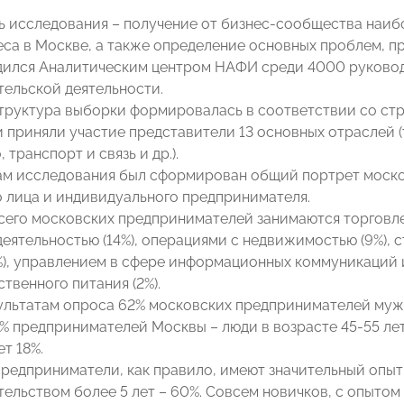
ь исследования – получение от бизнес-сообщества наиб
еса в Москве, а также определение основных проблем, п
ился Аналитическим центром НАФИ среди 4000 руковод
ельской деятельности.
труктура выборки формировалась в соответствии со стр
 приняли участие представители 13 основных отраслей (т
 транспорт и связь и др.).
ам исследования был сформирован общий портрет моско
 лица и индивидуального предпринимателя.
всего московских предпринимателей занимаются торговле
деятельностью (14%), операциями с недвижимостью (9%), 
%), управлением в сфере информационных коммуникаций и
твенного питания (2%).
ультатам опроса 62% московских предпринимателей муж
9% предпринимателей Москвы – люди в возрасте 45-55 ле
ет 18%.
редприниматели, как правило, имеют значительный опыт в
льством более 5 лет – 60%. Совсем новичков, с опытом д