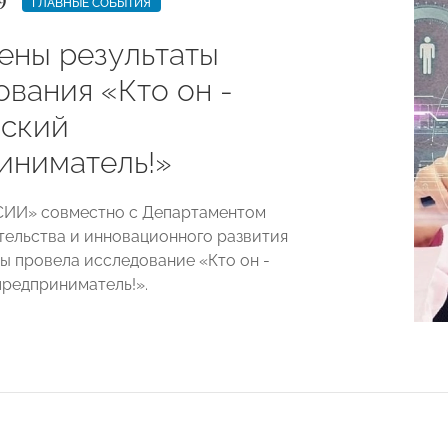
9
ГЛАВНЫЕ СОБЫТИЯ
ены результаты
ования «Кто он -
ский
иниматель!»
ИИ» совместно с Департаментом
ельства и инновационного развития
ы провела исследование «Кто он -
редприниматель!».