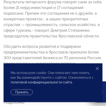
Результаты питерского форума говорят сами за себя,
более 21 млрд инвестиций и 17 соглашений
подписано. Причем это соглашения не о дружбе, а
конкретных проектах - в наших приоритетных
отраслях — промышленность, сельское хозяйство, в
сфере туризма,- говорит Дмитрий Степаненко,
председатель правительства Ярославской области.
Обсудить вопросы развития и поддержки
предпринимательства в Ярославль приехали более
300 представителей бизнеса из 70 регионов России.
Среди основных модераторов встречи -
Уполномоченный при президенте по защите прав
Мы используем cookie. Они помогают нам понять,
предпринимателей Борис Титов. Впервые столица
как Вы взаимодействуете с сайтом. Ознакомиться с
Золотого кольца стала федеральной площадкой для
политикой конфиденциальности сайта
.
обсуждения проблем бизнеса, и это - отмечают
специалисты - не случайно.
Принять
Подробнее: