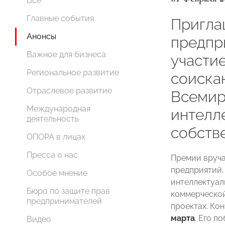
Все
Главные события
Пригла
Анонсы
предпр
Важное для бизнеса
участие
Региональное развитие
соиска
Отраслевое развитие
Всемир
Международная
интелл
деятельность
собств
ОПОРА в лицах
Пресса о нас
Премии вруча
предприятий,
Особое мнение
интеллектуал
Бюро по защите прав
коммерческой
предпринимателей
проектах. Ко
марта
. Его п
Видео