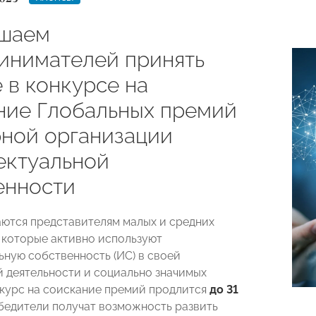
шаем
инимателей принять
 в конкурсе на
ние Глобальных премий
ной организации
ектуальной
енности
ются представителям малых и средних
 которые активно используют
ьную собственность (ИС) в своей
 деятельности и социально значимых
нкурс на соискание премий продлится
до 31
обедители получат возможность развить