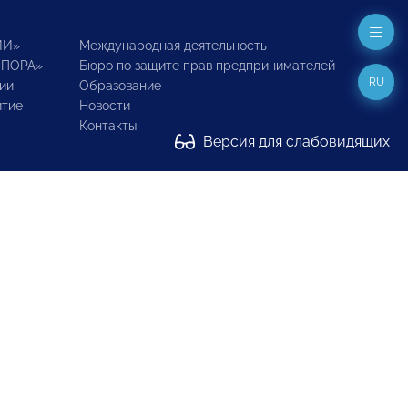
ИИ»
Международная деятельность
ОПОРА»
Бюро по защите прав предпринимателей
RU
ии
Образование
итие
Новости
Контакты
Версия для слабовидящих