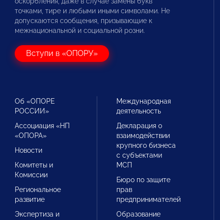
оскорбления, даже в случае замены букв
точками, тире и любыми иными символами. Не
допускаются сообщения, призывающие к
межнациональной и социальной розни.
Вступи в «ОПОРУ»
Об «ОПОРЕ
Международная
РОССИИ»
деятельность
Ассоциация «НП
Декларация о
«ОПОРА»
взаимодействии
крупного бизнеса
Новости
с субъектами
Комитеты и
МСП
Комиссии
Бюро по защите
Региональное
прав
развитие
предпринимателей
Экспертиза и
Образование