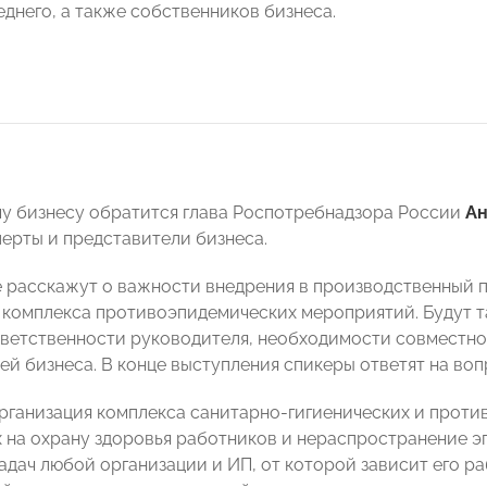
еднего, а также собственников бизнеса.
у бизнесу обратится глава Роспотребнадзора России
Ан
перты и представители бизнеса.
расскажут о важности внедрения в производственный п
 комплекса противоэпидемических мероприятий. Будут 
тветственности руководителя, необходимости совместн
ей бизнеса. В конце выступления спикеры ответят на воп
рганизация комплекса санитарно-гигиенических и прот
 на охрану здоровья работников и нераспространение эп
задач любой организации и ИП, от которой зависит его р