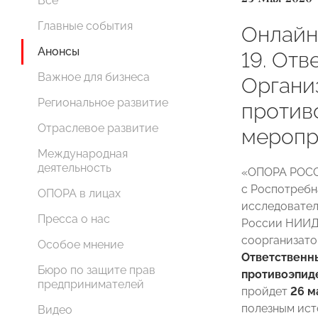
Все
Главные события
Онлайн
Анонсы
19. Отв
Важное для бизнеса
Органи
Региональное развитие
против
Отраслевое развитие
меропр
Международная
деятельность
«ОПОРА РОСС
с Роспотребн
ОПОРА в лицах
исследовател
Пресса о нас
России НИИД
соорганизат
Особое мнение
Ответственн
Бюро по защите прав
противоэпид
предпринимателей
пройдет
26 м
полезным ист
Видео