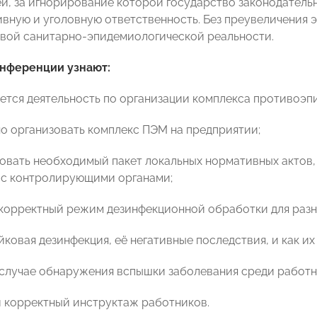
й, за игнорирование которой государство законодатель
вную и уголовную ответственность. Без преувеличения 
овой санитарно-эпидемиологической реальности.
онференции узнают:
руется деятельность по организации комплекса противоэ
ьно организовать комплекс ПЭМ на предприятии;
ровать необходимый пакет локальных нормативных актов,
 с контролирующими органами;
ь корректный режим дезинфекционной обработки для раз
ейковая дезинфекция, её негативные последствия, и как их
 в случае обнаружения вспышки заболевания среди работ
ти корректный инструктаж работников.