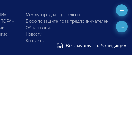
ИИ»
Международная деятельность
ОПОРА»
Бюро по защите прав предпринимателей
RU
ии
Образование
итие
Новости
Контакты
Версия для слабовидящих