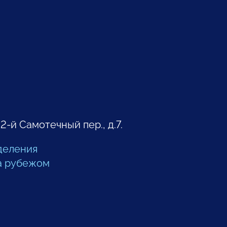
 2-й Самотечный пер., д.7.
деления
а рубежом