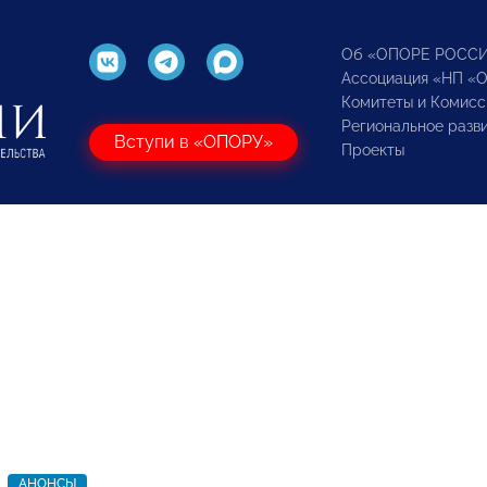
Об «ОПОРЕ РОСС
Ассоциация «НП «
Комитеты и Комисс
Региональное разв
Вступи в «ОПОРУ»
Проекты
АНОНСЫ