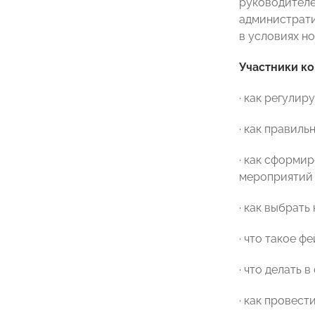
руководителе
администрати
в условиях н
Участники к
· как регули
· как правил
· как сформи
мероприятий
· как выбрат
· что такое ф
· что делать
· как провес