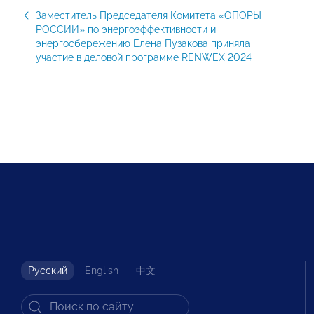
Заместитель Председателя Комитета «ОПОРЫ
РОССИИ» по энергоэффективности и
энергосбережению Елена Пузакова приняла
участие в деловой программе RENWEX 2024
Русский
English
中文