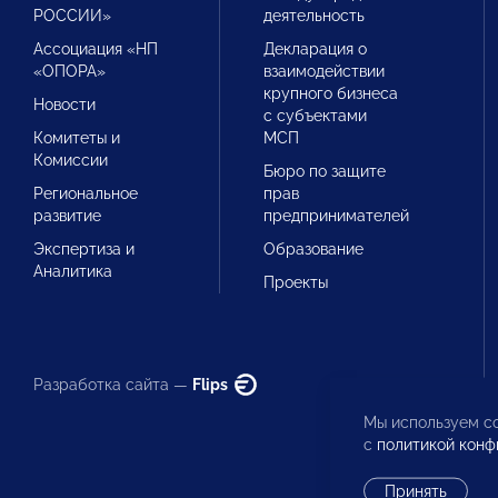
РОССИИ»
деятельность
Ассоциация «НП
Декларация о
«ОПОРА»
взаимодействии
крупного бизнеса
Новости
с субъектами
Комитеты и
МСП
Комиссии
Бюро по защите
Региональное
прав
развитие
предпринимателей
Экспертиза и
Образование
Аналитика
Проекты
Разработка сайта —
Flips
Мы используем co
с
политикой конф
Принять