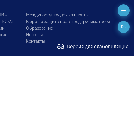
ИИ»
Международная деятельность
ОПОРА»
Бюро по защите прав предпринимателей
RU
ии
Образование
итие
Новости
Контакты
Версия для слабовидящих