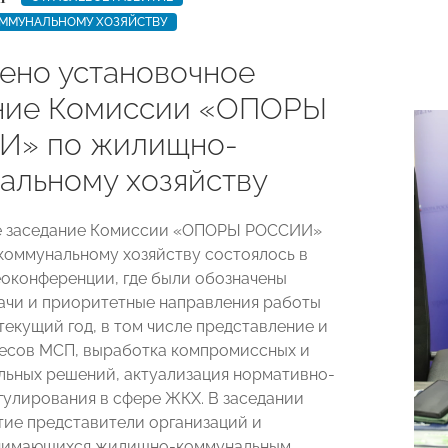
МУНАЛЬНОМУ ХОЗЯЙСТВУ
ено установочное
ние Комиссии «ОПОРЫ
И» по жилищно-
альному хозяйству
е заседание Комиссии «ОПОРЫ РОССИИ»
оммунальному хозяйству состоялось в
оконференции, где были обозначены
ачи и приоритетные направления работы
текущий год, в том числе представление и
есов МСП, выработка компромиссных и
ьных решений, актуализация нормативно-
гулирования в сфере ЖКХ. В заседании
тие представители организаций и
анимающихся жилищно-коммунальным