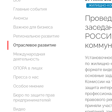
Все
ЖИЛИЩНО-КОМ
Главные события
Провед
Анонсы
заседа
Важное для бизнеса
РОССИ
Региональное развитие
коммун
Отраслевое развитие
Международная
Установочно
деятельность
по жилищно-к
ОПОРА в лицах
формате виде
основные зад
Пресса о нас
Комиссии на 
Особое мнение
защита интер
профессионал
Бюро по защите прав
правового ре
предпринимателей
приняли учас
Видео
компаний, з