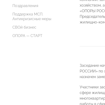
хозяйством, 
Поздравления
«ОПОРЫ РОСС
Поддержка МСП.
Председател
Антикризисные меры
жилищно-ком
СВОй бизнес
ОПОРА — СТАРТ
Заседание на
РОССИИ» по 
назначен зам
Участники за
сфере жилищн
многоквартир
работы в сфе