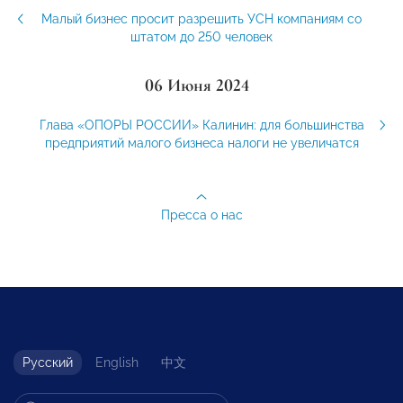
Малый бизнес просит разрешить УСН компаниям со
штатом до 250 человек
06 Июня 2024
Глава «ОПОРЫ РОССИИ» Калинин: для большинства
предприятий малого бизнеса налоги не увеличатся
Пресса о нас
Русский
English
中文