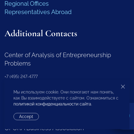
Regional Offices
Representatives Abroad
Additional Contacts
Center of Analysis of Entrepreneurship
Problems
+7 (495) 247-4777
Мы используем cookie. Они помогают нам понять,
Regional Development Department
как Вы взаимодействуете с сайтом. Ознакомиться с
политикой конфиденциальности сайта
.
+7 (495) 247-4777 (доб. 116, 117, 132)
Accept
OPORA Business Association