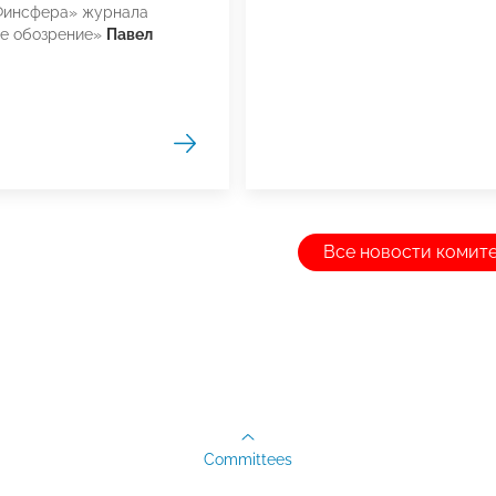
Финсфера» журнала
ое обозрение»
Павел
Все новости комит
Committees