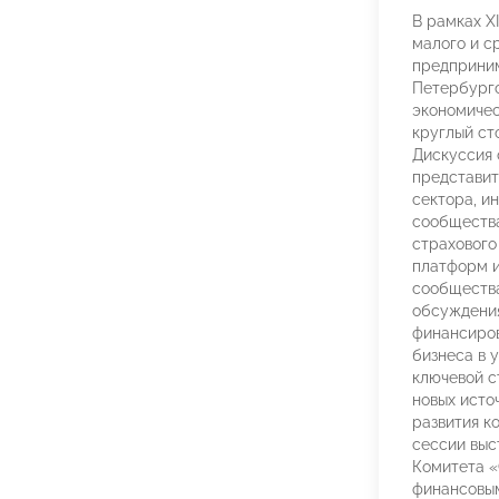
В рамках X
малого и с
предприни
Петербург
экономичес
круглый ст
Дискуссия
представит
сектора, и
сообщества
страхового
платформ 
сообщества
обсуждени
финансиров
бизнеса в 
ключевой с
новых исто
развития к
сессии выс
Комитета 
финансовы