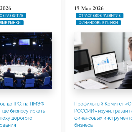
2026
19 Мая 2026
ОЕ РАЗВИТИЕ
ОТРАСЛЕВОЕ РАЗВИТИЕ
ВЫЕ РЫНКИ
ФИНАНСОВЫЕ РЫНКИ
ов до IPO: на ПМЭФ
Профильный Комитет «
 где бизнесу искать
РОССИИ» изучил развит
эпоху дорогого
финансовых инструменто
ования
бизнеса