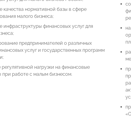
со
е качества нормативной базы в сфере
фи
ования малого бизнеса;
ре
е инфраструктуры финансовых услуг для
на
знеса;
ор
пл
ование предпринимателей о различных
инансовых услуг и государственных программ
ра
и;
ме
 регулятивной нагрузки на финансовые
пр
 при работе с малым бизнесом.
пр
ра
ак
ус
пр
«