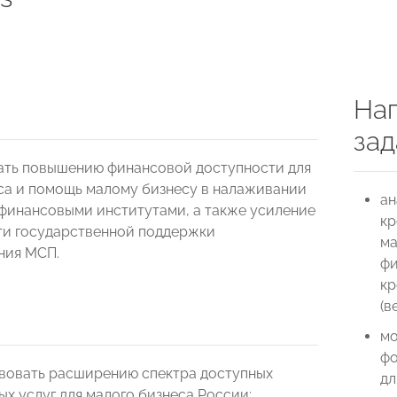
я
Нап
зад
ть повышению финансовой доступности для
са и помощь малому бизнесу в налаживании
ан
финансовыми институтами, а также усиление
кр
и государственной поддержки
ма
ния МСП.
фи
кр
(в
мо
фо
вовать расширению спектра доступных
дл
х услуг для малого бизнеса России;