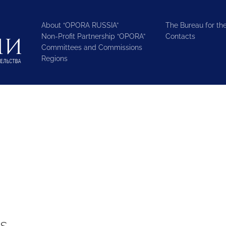
About “OPORA RUSSIA”
The Bureau for the
Non-Profit Partnership “OPORA”
Contacts
Committees and Commissions
Regions
s