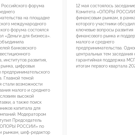
I Российского форума
12 мая состоялось заседани
реднего
Комитета «ОПОРЫ РОССИИ
мательства на площадке
финансовым рынкам, в рамк
ского международного
которого участники обсудил
кого форума состоялся
ключевые вопросы развития
ол «Деньги для бизнеса».
финансового рынка и подде
 объединила
малого и среднего
елей банковского
предпринимательства. Одно
нвестиционного
центральных тем заседания 
, институтов развития,
гарантийная поддержка МСП
 рынка, цифровых
итогам первого квартала 202
и предпринимательского
. Главной темой
я стали возможности
ания малого и среднего
условиях высокой
тавки, а также поиск
чников капитала для
омпаний. Модератором
тупил Председатель
«ОПОРЫ РОССИИ» по
м рынкам, шеф-редактор