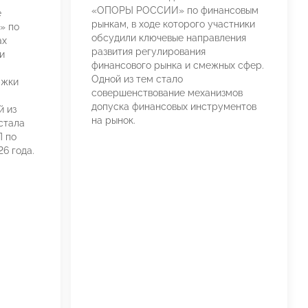
«ОПОРЫ РОССИИ» по финансовым
е
рынкам, в ходе которого участники
» по
обсудили ключевые направления
ах
развития регулирования
и
финансового рынка и смежных сфер.
Одной из тем стало
ржки
совершенствование механизмов
допуска финансовых инструментов
й из
на рынок.
стала
 по
6 года.