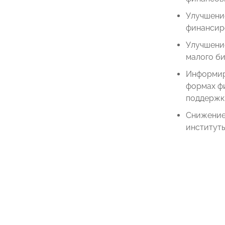
Улучшени
финансир
Улучшени
малого би
Информир
формах ф
поддержк
Снижение
институты