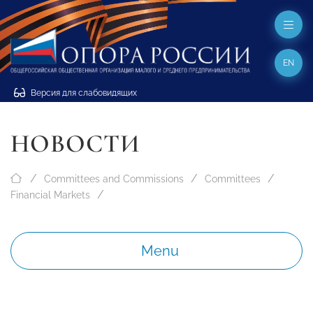
EN
Версия для слабовидящих
НОВОСТИ
Committees and Commissions
Committees
Financial Markets
Menu