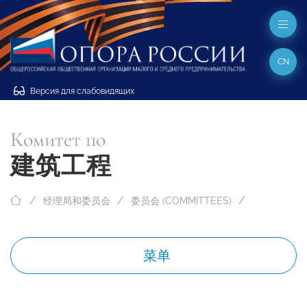
CN
Версия для слабовидящих
Комитет по
建筑工程
经理局和委员会
委员会 (COMMITTEES)
菜单