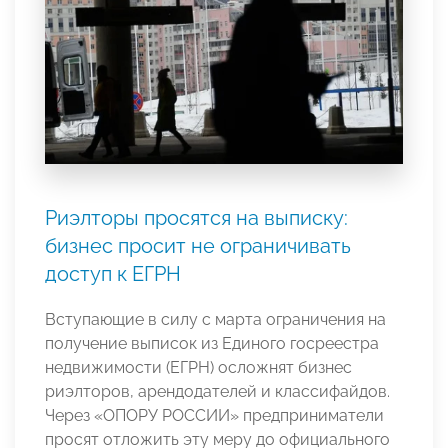
Риэлторы просятся на выписку:
бизнес просит не ограничивать
доступ к ЕГРН
Вступающие в силу с марта ограничения на
получение выписок из Единого госреестра
недвижимости (ЕГРН) осложнят бизнес
риэлторов, арендодателей и классифайдов.
Через «ОПОРУ РОССИИ» предприниматели
просят отложить эту меру до официального