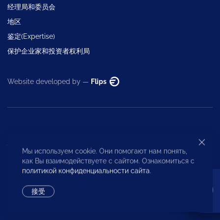
经理局和委员会
地区
鉴定(Expertise)
保护企业家和投资者权利局
Website developed by —
Flips
执行管理层
Мы используем cookie. Они помогают нам понять,
как Вы взаимодействуете с сайтом. Ознакомиться с
политикой конфиденциальности сайта
.
+7 (495) 247 4777
接受
id@opora.ru