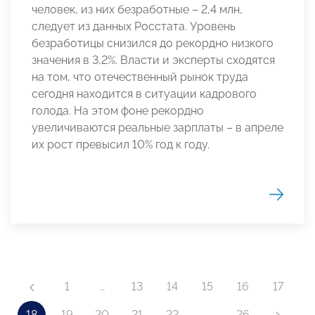
человек, из них безработные – 2,4 млн,
следует из данных Росстата. Уровень
безработицы снизился до рекордно низкого
значения в 3,2%. Власти и эксперты сходятся
на том, что отечественный рынок труда
сегодня находится в ситуации кадрового
голода. На этом фоне рекордно
увеличиваются реальные зарплаты – в апреле
их рост превысил 10% год к году.
1
…
13
14
15
16
17
18
19
20
21
22
…
26