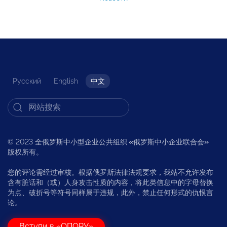
Русский
English
中文
© 2023 全俄罗斯中小型企业公共组织
«
俄罗斯中小企业联合会
»
版权所有。
您的评论需经过审核。根据俄罗斯法律法规要求，我站不允许发布
含有脏话和（或）人身攻击性质的内容，将此类信息中的字母替换
为点、破折号等符号同样属于违规，此外，禁止任何形式的仇恨言
论。
Вступи в «ОПОРУ»