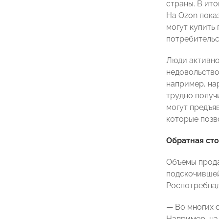
страны. В ито
На Ozon показ
могут купить
потребительс
Люди активно
недовольство
например, на
трудно получ
могут предъя
которые позв
Обратная ст
Объемы прода
подскочившей
Роспотребна
— Во многих 
Например, на