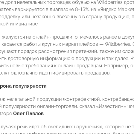
ге доля нелегальных торговцев обувью на Wildberries до
атель варьируется в диапазоне 8–13%, на «Яндекс Маркет
 подделку или незаконно ввезенную в страну продукцию,
кой инициативе.
 жалуются на онлайн-продажи, отмечалось ранее в доку
 касается работы крупных маркетплейсов — Wildberries, 
рушают порядок рассмотрения претензий, также им сложн
ить достоверную информацию о продукции и так далее. 
вить новые требования к онлайн-продавцам. Например, о
олят однозначно идентифицировать продавцов.
орона популярности
ж нелегальной продукции (контрафактной, контрабандно
 популярности онлайн-торговли, сказал «Известиям» чл
дзоре
Олег Павлов
.
случаях речь идет об очевидных нарушениях, которые не 
 товаре нет информации или она недостоверна, бывают с