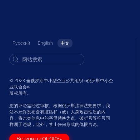
Русский
English
中文
© 2023 全俄罗斯中小型企业公共组织
«
俄罗斯中小企
业联合会
»
版权所有。
您的评论需经过审核。根据俄罗斯法律法规要求，我
站不允许发布含有脏话和（或）人身攻击性质的内
容，将此类信息中的字母替换为点、破折号等符号同
样属于违规，此外，禁止任何形式的仇恨言论。
Вступи в «ОПОРУ»