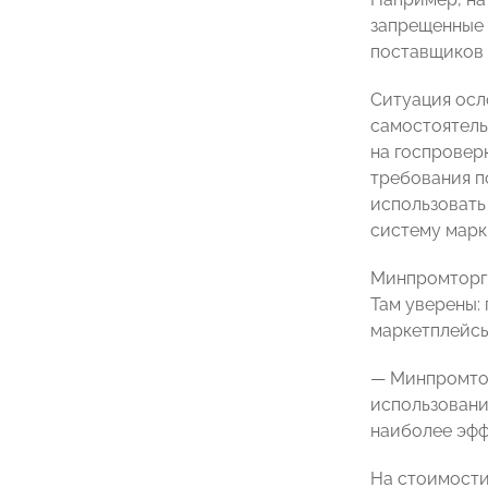
запрещенные 
поставщиков 
Ситуация осл
самостоятель
на госпровер
требования п
использовать
систему марк
Минпромторг с
Там уверены:
маркетплейсы
— Минпромтор
использовани
наиболее эфф
На стоимости