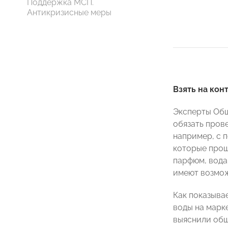
Поддержка МСП.
Антикризисные меры
Взять на кон
Эксперты Общ
обязать пров
например, с 
которые прош
парфюм, вода
имеют возмож
Как показыва
воды на марк
выяснили общ