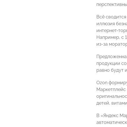
перспективны
Всё сводится
иллюзия безн
интернет-тор
Например, с 
из-за морато
Предложенная
продукции со
равно будут 
Ozon формиру
Маркетплейс 
оригинальнос
детей, витами
В «Яндекс Ма
автоматическ