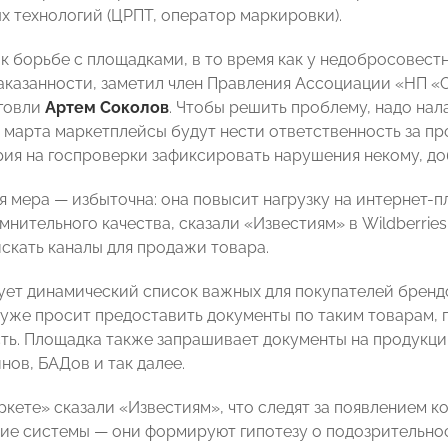
х технологий (ЦРПТ, оператор маркировки).
 к борьбе с площадками, в то время как у недобросовест
аказанности, заметил член Правления Ассоциации «НП 
говли
Артем Соколов
. Чтобы решить проблему, надо на
1 марта маркетплейсы будут нести ответственность за п
рия на госпроверки зафиксировать нарушения некому, до
 мера — избыточна: она повысит нагрузку на интернет-
мнительного качества, сказали «Известиям» в Wildberri
искать каналы для продажи товара.
ет динамический список важных для покупателей брендо
уже просит предоставить документы по таким товарам, 
ть. Площадка также запрашивает документы на продукци
нов, БАДов и так далее.
ркете» сказали «Известиям», что следят за появлением к
ие системы — они формируют гипотезу о подозрительнос