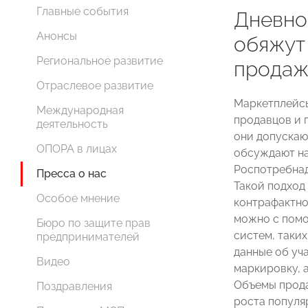
Главные события
Дневно
Анонсы
обяжут
Региональное развитие
прода
Отраслевое развитие
Маркетплейсы
Международная
продавцов и 
деятельность
они допускаю
ОПОРА в лицах
обсуждают на
Роспотребнад
Пресса о нас
Такой подход
Особое мнение
контрафактно
можно с пом
Бюро по защите прав
систем, таких
предпринимателей
данные об уч
Видео
маркировку, 
Объемы прода
Поздравления
роста популя