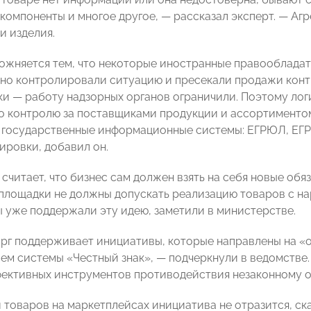
компоненты и многое другое, — рассказал эксперт. — Агр
и изделия.
ожняется тем, что некоторые иностранные правообладат
но контролировали ситуацию и пресекали продажи конт
ки — работу надзорных органов ограничили. Поэтому лог
о контролю за поставщиками продукции и ассортиментом
 государственные информационные системы: ЕГРЮЛ, ЕГР
ировки, добавил он.
читает, что бизнес сам должен взять на себя новые обя
 площадки не должны допускать реализацию товаров с н
 уже поддержали эту идею, заметили в министерстве.
г поддерживает инициативы, которые направлены на «об
ем системы «Честный знак», — подчеркнули в ведомстве
ективных инструментов противодействия незаконному 
 товаров на маркетплейсах инициатива не отразится, ск