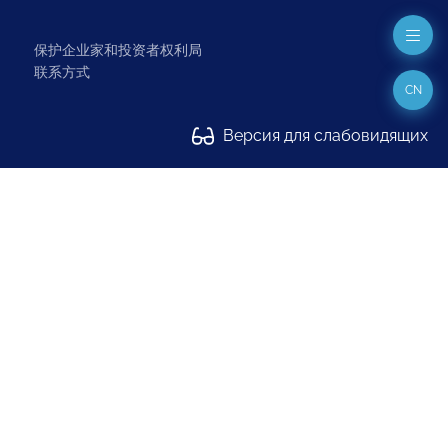
保护企业家和投资者权利局
联系方式
CN
Версия для слабовидящих