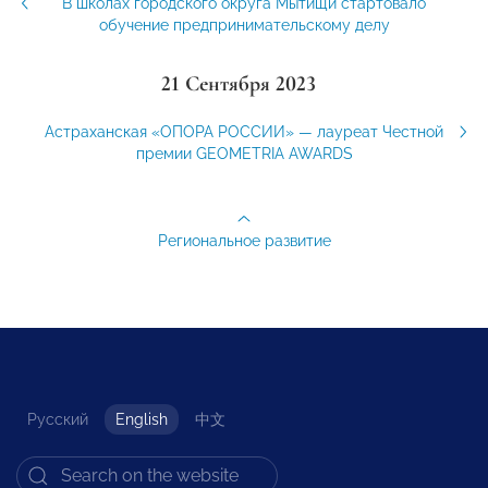
В школах городского округа Мытищи стартовало
обучение предпринимательскому делу
21 Сентября 2023
Астраханская «ОПОРА РОССИИ» — лауреат Честной
премии GEOMETRIA AWARDS
Региональное развитие
Русский
English
中文