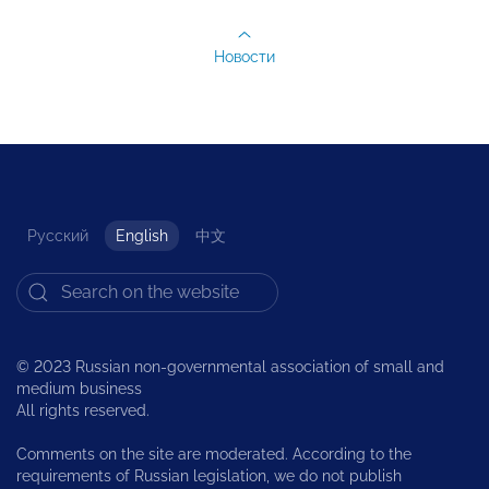
Новости
Русский
English
中文
© 2023 Russian non-governmental association of small and
medium business
All rights reserved.
Comments on the site are moderated. According to the
requirements of Russian legislation, we do not publish