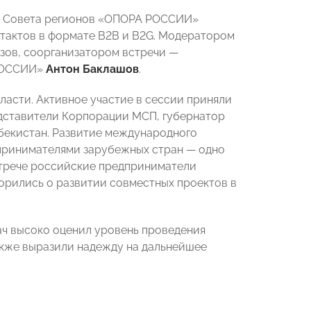
ке Совета регионов «ОПОРА РОССИИ»
тактов в формате B2B и B2G. Модератором
зов, соорганизатором встречи —
 РОССИИ»
Антон Баклашов
.
ласти. Активное участие в сессии приняли
едставители Корпорации МСП, губернатор
збекистан. Развитие международного
дпринимателями зарубежных стран — одно
трече российские предприниматели
орились о развитии совместных проектов в
ч высоко оценил уровень проведения
акже выразили надежду на дальнейшее