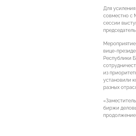
Для усиления
совместно с 
сессии высту
председател
Мероприятие 
вице-президе
Республики 
сотрудничест
из приоритет
установили к
разных отрасл
«Заместитель
биржи деловы
продолжение 