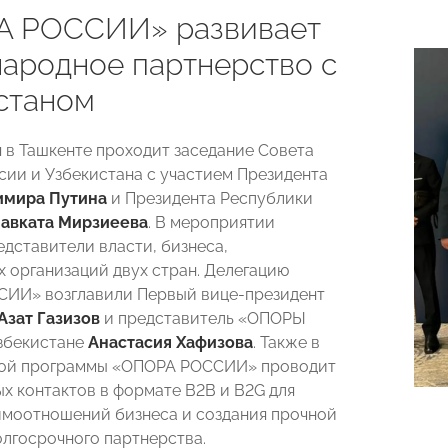
 РОССИИ» развивает
ародное партнерство с
станом
я в Ташкенте проходит заседание Совета
сии и Узбекистана с участием Президента
имира Путина
и Президента Республики
авката Мирзиеева
. В мероприятии
едставители власти, бизнеса,
 организаций двух стран. Делегацию
ИИ» возглавили Первый вице-президент
Азат Газизов
и представитель «ОПОРЫ
збекистане
Анастасия Хафизова
. Также в
вой программы «ОПОРА РОССИИ» проводит
х контактов в формате B2B и B2G для
имоотношений бизнеса и создания прочной
олгосрочного партнерства.