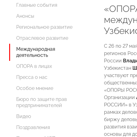
Главные события
«ОПОРА
Анонсы
междун
Региональное развитие
Узбеки
Отраслевое развитие
С 26 по 27 ма
Международная
регионов Рос
деятельность
России
Влад
ОПОРА в лицах
Узбекистан
Ш
участвуют пр
Пресса о нас
общественных
Особое мнение
«ОПОРЫ РОСС
Организации
Бюро по защите прав
РОССИИ» в У
предпринимателей
рамках дело
Видео
биржу деловы
развития вза
Поздравления
основы для д