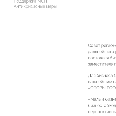
Поддержка МСП.
Антикризисные меры
Совет регион
дальнейшего 
состоялся би
заместителя 
Для бизнеса 
важнейшим па
«ОПОРЫ РОССИ
«Малый бизне
бизнес-объед
перспективн