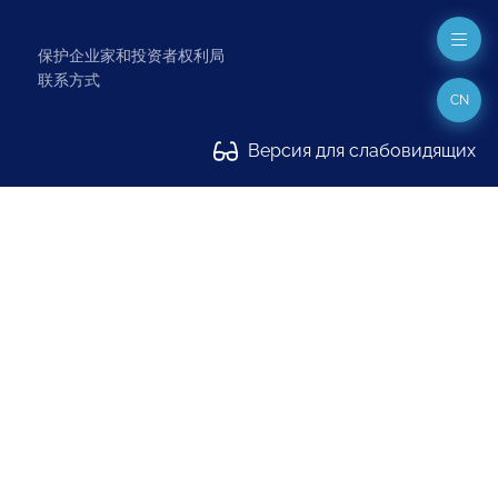
保护企业家和投资者权利局
联系方式
CN
Версия для слабовидящих