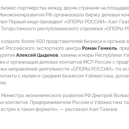
 бизнес-партнерства между двумя странами на площад
Минэкономразвития РФ организовала биржу деловых кон
пил Первый вице-президент «ОПОРЫ РОССИИ» Азат Гази
ь Татарстанского республиканского отделения «ОПОРЫ
собрало более 500 представителей бизнеса и органов в
нт Российского экспортного центра
Роман Генкель
, пр
Бурятия
Алексей Цыденов
, хакимы и мэры Республики У
ва и организация деловых контактов МСП России с пре
ных направлений деятельности «ОПОРЫ РОССИИ». На вс
онтакты с малым и средним бизнесом Узбекистана, догов
ях.
 Министра экономического развития РФ Дмитрий Вольва
х контактов. Предприниматели России и Узбекистана т
встреч в таком формате», — рассказал Азат Газизов.