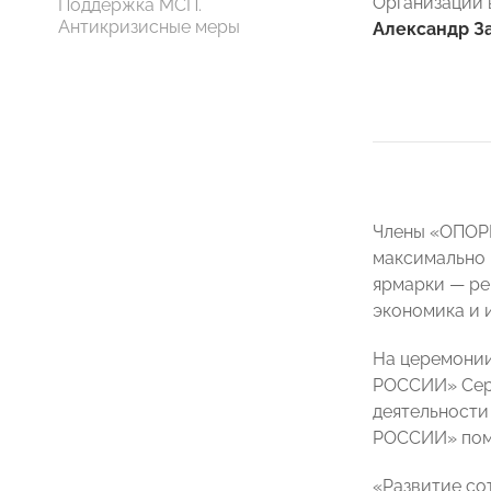
Организации 
Поддержка МСП.
Антикризисные меры
Александр З
Члены «ОПОРЫ
максимально 
ярмарки — ре
экономика и 
На церемонии
РОССИИ» Серг
деятельности
РОССИИ» помо
«Развитие со