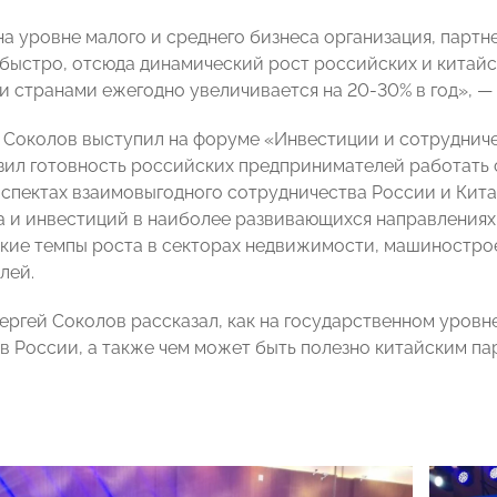
 на уровне малого и среднего бизнеса организация, парт
быстро, отсюда динамический рост российских и китай
 странами ежегодно увеличивается на 20-30% в год», —
 Соколов выступил на форуме «Инвестиции и сотрудниче
зил готовность российских предпринимателей работать с
аспектах взаимовыгодного сотрудничества России и Кита
а и инвестиций в наиболее развивающихся направлениях
кие темпы роста в секторах недвижимости, машинострое
лей.
Сергей Соколов рассказал, как на государственном уров
 в России, а также чем может быть полезно китайским 