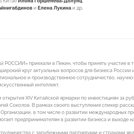
в Китае
Илона Горшенева-Долунц
,
айнигабдинов
и
Елена Лукина
и др.
 РОССИИ» приехали в Пекин, чтобы принять участие в 
широкий круг актуальных вопросов для бизнеса России 
гиональное и производственное сотрудничество, научно
искусственный интеллект.
 открытия XIV Китайской ярмарки по инвестициям за р
ей Соколов. В рамках своего выступления спикер расск
 Организации, в том числе о развитии международных пр
гает предпринимателям в развитии бизнеса и выходе на
трудничества с зарубежными партнерами и странами яв