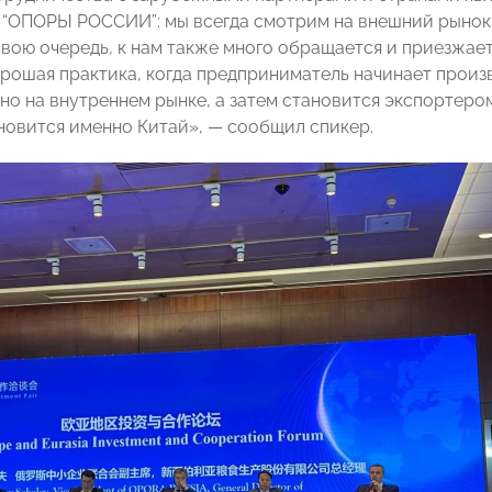
 “ОПОРЫ РОССИИ”: мы всегда смотрим на внешний рынок
свою очередь, к нам также много обращается и приезжает
рошая практика, когда предприниматель начинает произ
но на внутреннем рынке, а затем становится экспортеро
новится именно Китай», — сообщил спикер.