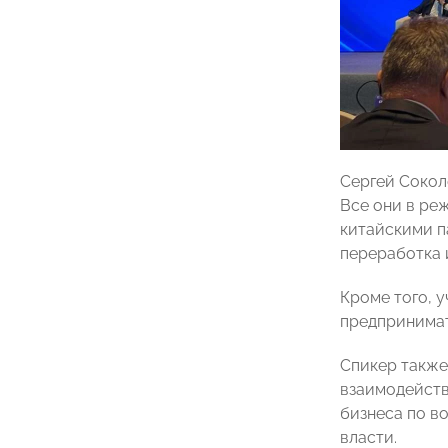
Сергей Сокол
Все они в ре
китайскими па
переработка 
Кроме того, 
предпринимат
Спикер также
взаимодейств
бизнеса по в
власти.