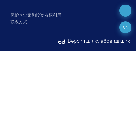
保护企业家和投资者权利局
联系方式
CN
Версия для слабовидящих