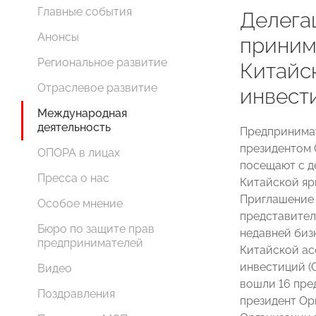
Главные события
Делег
Анонсы
принима
Региональное развитие
Китайс
Отраслевое развитие
инвест
Международная
деятельность
Предпринимат
президентом
ОПОРА в лицах
посещают с д
Пресса о нас
Китайской яр
Приглашение 
Особое мнение
представител
Бюро по защите прав
недавней би
предпринимателей
Китайской ас
инвестиций 
Видео
вошли 16 пре
Поздравления
президент Ор