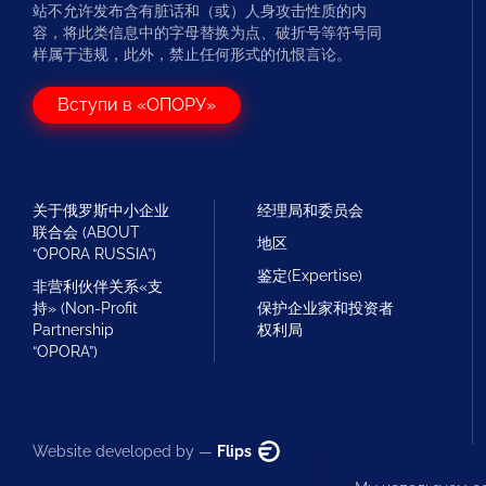
站不允许发布含有脏话和（或）人身攻击性质的内
容，将此类信息中的字母替换为点、破折号等符号同
样属于违规，此外，禁止任何形式的仇恨言论。
Вступи в «ОПОРУ»
关于俄罗斯中小企业
经理局和委员会
联合会 (ABOUT
地区
“OPORA RUSSIA”)
鉴定(Expertise)
非营利伙伴关系«支
持» (Non-Profit
保护企业家和投资者
Partnership
权利局
“OPORA”)
Website developed by —
Flips