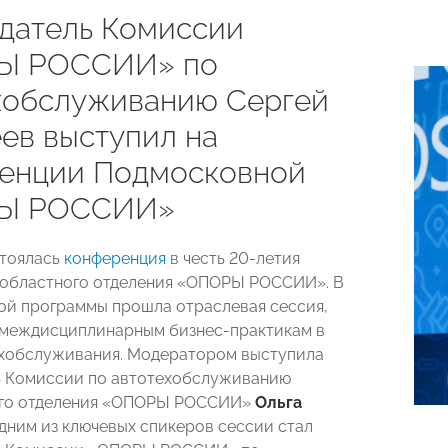
датель Комиссии
Ы РОССИИ» по
хобслуживанию Сергей
ев выступил на
енции Подмосковной
Ы РОССИИ»
стоялась
конференция
в честь 20-летия
 областного отделения «ОПОРЫ РОССИИ». В
ой программы прошла отраслевая сессия,
 междисциплинарным бизнес-практикам в
хобслуживания. Модератором выступила
ь Комиссии по автотехобслуживанию
го отделения «ОПОРЫ РОССИИ»
Ольга
Одним из ключевых спикеров сессии стал