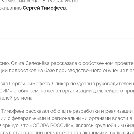
ь Комиссии «ОПОРЫ РОССИИ» по
уживанию
Сергей Тимофеев.
сию, Ольга Селезнёва рассказала о собственном проект
ии подростков на базе производственного обучения в а
взял Сергей Тимофеев. Спикер поздравил руководителей
И» с юбилеем, пожелал организации дальнейшего проц
елей региона.
 Тимофеев рассказал об опыте разработки и реализации
ии с федеральными и региональными органами власти в 
черкнул, что «ОПОРА РОССИИ», являясь крупнейшим бизн
ль в становлении целых секторов экономики, включая 