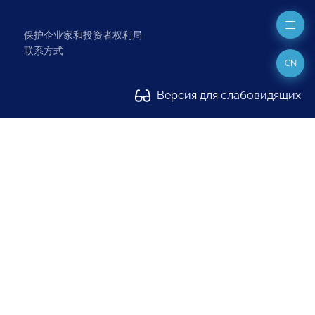
保护企业家和投资者权利局
联系方式
CN
Версия для слабовидящих