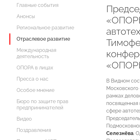
Главные события
Предсе
Анонсы
«ОПОР
Региональное развитие
автоте
Отраслевое развитие
Тимофе
Международная
конфер
деятельность
«ОПОР
ОПОРА в лицах
Пресса о нас
В Видном со
Московского
Особое мнение
рамках делов
Бюро по защите прав
посвященная
предпринимателей
сфере автоте
Председател
Видео
Подмосковно
Поздравления
Селезнёва
. 