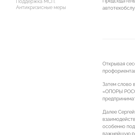
Председател
Поддержка МСП.
Антикризисные меры
автотехобсл
Открывая сес
профориентац
Затем слово 
«ОПОРЫ РОССИ
предпринимат
Далее Сергей
взаимодейств
особенно под
важнейшую ро