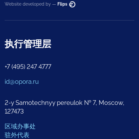
Website developed by —
Flips
执行管理层
+7 (495) 247 4777
id@opora.ru
2-y Samotechnyy pereulok № 7, Moscow,
127473
区域办事处
驻外代表