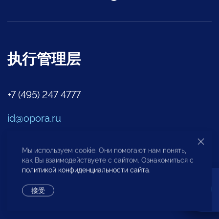
执行管理层
+7 (495) 247 4777
id@opora.ru
2-y Samotechnyy pereulok № 7, Moscow,
Мы используем cookie. Они помогают нам понять,
как Вы взаимодействуете с сайтом. Ознакомиться с
127473
политикой конфиденциальности сайта
.
区域办事处
接受
驻外代表