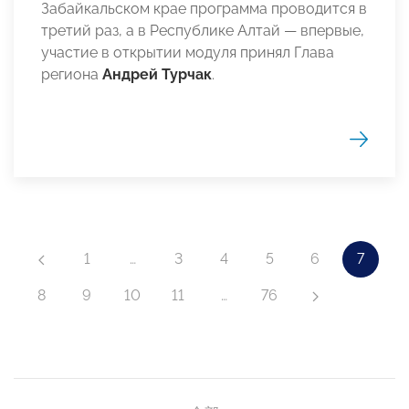
Забайкальском крае программа проводится в
третий раз, а в Республике Алтай — впервые,
участие в открытии модуля принял Глава
региона
Андрей Турчак
.
1
…
3
4
5
6
7
8
9
10
11
…
76