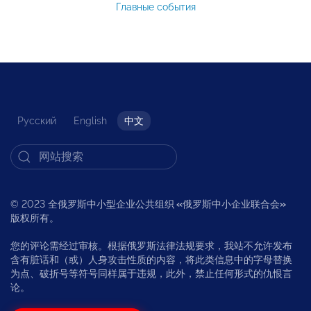
Главные события
Русский
English
中文
© 2023 全俄罗斯中小型企业公共组织
«
俄罗斯中小企业联合会
»
版权所有。
您的评论需经过审核。根据俄罗斯法律法规要求，我站不允许发布
含有脏话和（或）人身攻击性质的内容，将此类信息中的字母替换
为点、破折号等符号同样属于违规，此外，禁止任何形式的仇恨言
论。