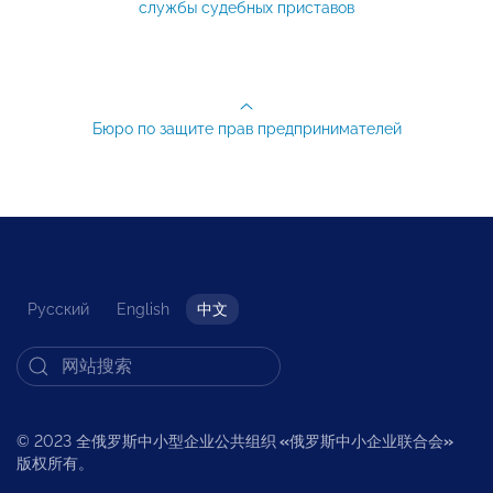
службы судебных приставов
Бюро по защите прав предпринимателей
Русский
English
中文
© 2023 全俄罗斯中小型企业公共组织
«
俄罗斯中小企业联合会
»
版权所有。