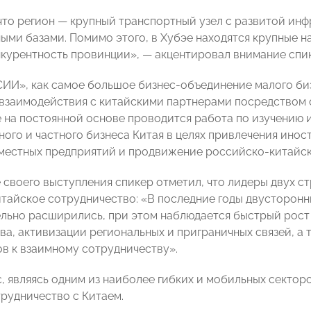
 что регион — крупный транспортный узел с развитой ин
ыми базами. Помимо этого, в Хубэе находятся крупные н
курентность провинции», — акцентировал внимание спик
И», как самое большое бизнес-объединение малого биз
взаимодействия с китайскими партнерами посредством о
е на постоянной основе проводится работа по изучению
ного и частного бизнеса Китая в целях привлечения инос
местных предприятий и продвижение российско-китайск
 своего выступления спикер отметил, что лидеры двух с
тайское сотрудничество: «В последние годы двусторонн
ельно расширились, при этом наблюдается быстрый рост
ва, активизации региональных и приграничных связей, а
ов к взаимному сотрудничеству».
, являясь одним из наиболее гибких и мобильных секто
трудничество с Китаем.