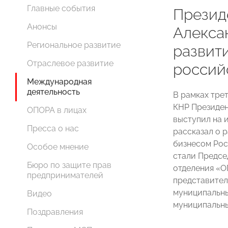
Главные события
Прези
Анонсы
Алекса
Региональное развитие
развит
Отраслевое развитие
россий
Международная
деятельность
В рамках тр
КНР Президе
ОПОРА в лицах
выступил на 
Пресса о нас
рассказал о 
бизнесом Рос
Особое мнение
стали Предсе
Бюро по защите прав
отделения 
предпринимателей
представител
муниципальны
Видео
муниципальны
Поздравления