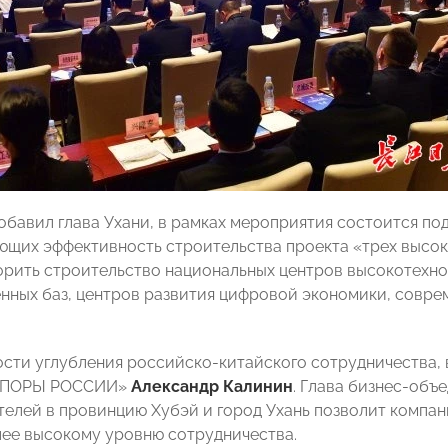
добавил глава Ухани, в рамках мероприятия состоится по
щих эффективность строительства проекта «трех высоко
орить строительство национальных центров высокотехн
нных баз, центров развития цифровой экономики, совре
сти углубления российско-китайского сотрудничества, 
«ОПОРЫ РОССИИ»
Александр Калинин
. Глава бизнес-объ
елей в провинцию Хубэй и город Ухань позволит компани
лее высокому уровню сотрудничества.