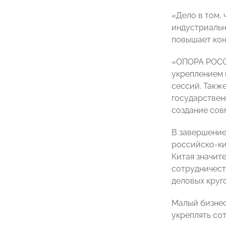
«Дело в том,
индустриальн
повышает кон
«ОПОРА РОССИ
укреплением 
сессий. Такж
государствен
создание сов
В завершение
российско-ки
Китая значит
сотрудничест
деловых круг
Малый бизнес
укреплять со