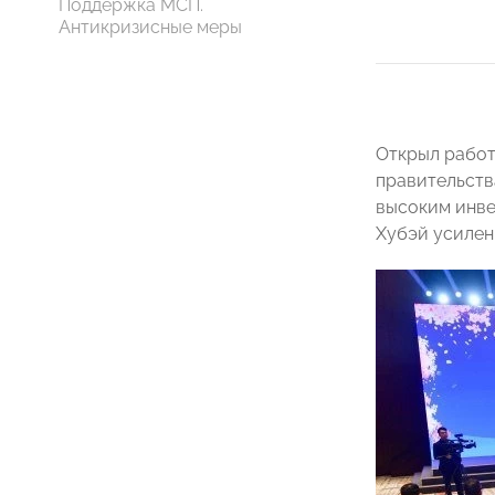
Поддержка МСП.
Антикризисные меры
Открыл работ
правительст
высоким инве
Хубэй усилен