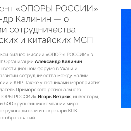
дент «ОПОРЫ РОССИИ»
ндр Калинин — о
ии сотрудничества
ских и китайских МСП
етьей бизнес-миссии «ОПОРЫ РОССИИ» в
нт Организации
Александр Калинин
инвестиционном форуме в Ухани и
развитии сотрудничества между малым
сии и КНР. Также участниками мероприятия
датель Приморского регионального
«ОПОРЫ РОССИИ»
Игорь Ветрюк
, инвесторы,
и 500 крупнейших компаний мира,
е руководители и секретари КПК
х образований.