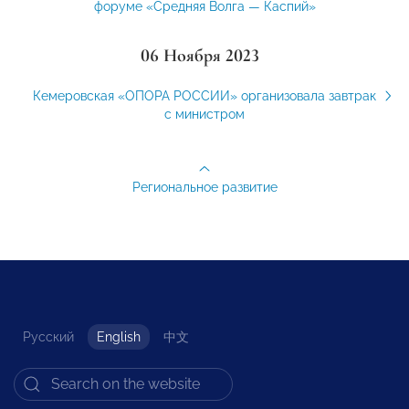
форуме «Средняя Волга — Каспий»
06 Ноября 2023
Кемеровская «ОПОРА РОССИИ» организовала завтрак
с министром
Региональное развитие
Русский
English
中文