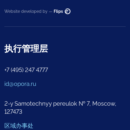
Website developed by —
Flips
执行管理层
+7 (495) 247 4777
id@opora.ru
2-y Samotechnyy pereulok № 7, Moscow,
127473
区域办事处