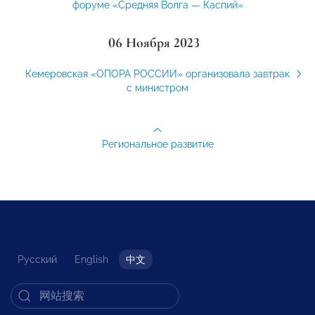
форуме «Средняя Волга — Каспий»
06 Ноября 2023
Кемеровская «ОПОРА РОССИИ» организовала завтрак
с министром
Региональное развитие
Русский
English
中文