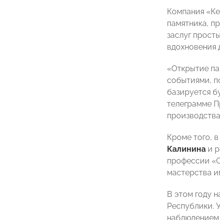
Компания «Ке
памятника, п
заслуг прост
вдохновения 
«Открытие па
событиями, п
базируется б
телеграмме П
производства
Кроме того,
Калинина
и р
профессии «С
мастерства им
В этом году 
Республики. 
наблюдением 