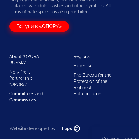
replaced with dots, dashes and other symbols. All
forms of hate speech is also prohibited.
Вступи в «ОПОРУ»
About “OPORA
Regions
RUSSIA”
Expertise
Non-Profit
The Bureau for the
Partnership
Protection of the
“OPORA”
Rights of
Committees and
Entrepreneurs
Commissions
Website developed by —
Flips
Мы используем co