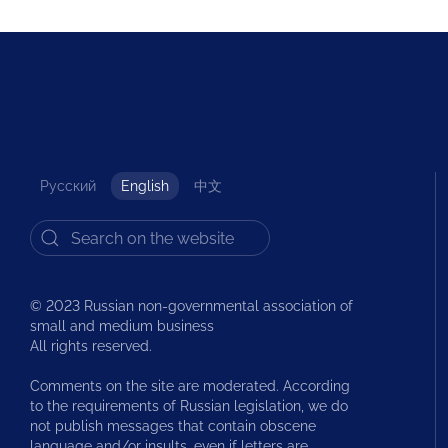
Русский
English
中文
© 2023 Russian non-governmental association of
small and medium business
All rights reserved.
Comments on the site are moderated. According
to the requirements of Russian legislation, we do
not publish messages that contain obscene
language and/or insults, even if letters are