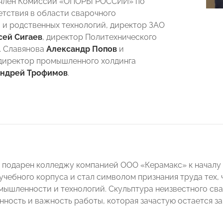
 член Комиссии «ОПОРЫ РОССИИ» по
етствия в области сварочного
 и родственных технологий, директор ЗАО
сей Сигаев
, директор Политехнического
Г. Славянова
Александр Попов
и
директор промышленного холдинга
ндрей Трофимов
.
 подарен колледжу компанией ООО «Керамакс» к началу н
учебного корпуса и стал символом признания труда тех, 
мышленности и технологий. Скульптура неизвестного с
ность и важность работы, которая зачастую остается за
.