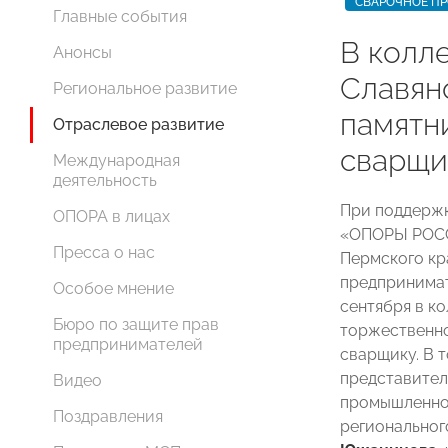
СВАРОЧНОЕ П
Главные события
В колле
Анонсы
Славян
Региональное развитие
памятн
Отраслевое развитие
сварщи
Международная
деятельность
При поддержк
ОПОРА в лицах
«ОПОРЫ РОСС
Пресса о нас
Пермского кр
предпринимат
Особое мнение
сентября в ко
Бюро по защите прав
торжественно
предпринимателей
сварщику. В 
представител
Видео
промышленнос
Поздравления
регионально