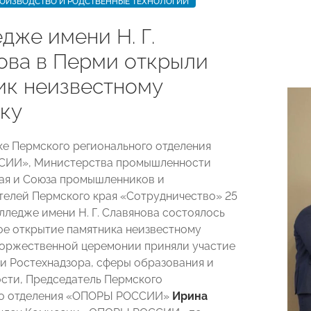
РОИЗВОДСТВО И РОДСТВЕННЫЕ ТЕХНОЛОГИИ
дже имени Н. Г.
ова в Перми открыли
ик неизвестному
ку
е Пермского регионального отделения
ИИ», Министерства промышленности
ая и Союза промышленников и
елей Пермского края «Сотрудничество» 25
лледже имени Н. Г. Славянова состоялось
е открытие памятника неизвестному
торжественной церемонии приняли участие
и Ростехнадзора, сферы образования и
ти, Председатель Пермского
го отделения «ОПОРЫ РОССИИ»
Ирина