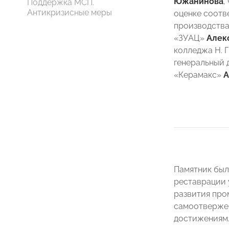
Южанинова
,
Поддержка МСП.
Антикризисные меры
оценке соотв
производства
«ЗУАЦ»
Алек
колледжа Н. 
генеральный 
«Керамакс»
А
Памятник был
реставрации 
развития про
самоотвержен
достижениям