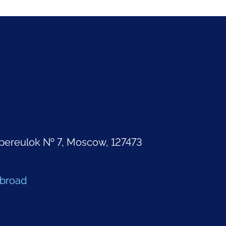
pereulok № 7, Moscow, 127473
Abroad