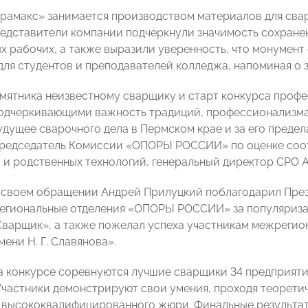
рамакс» занимается производством материалов для свар
редставители компании подчеркнули значимость сохране
ых рабочих, а также выразили уверенность, что монумен
для студентов и преподавателей колледжа, напоминая о 
мятника неизвестному сварщику и старт конкурса проф
одчеркивающими важность традиций, профессионализма 
удущее сварочного дела в Пермском крае и за его преде
редседатель Комиссии «ОПОРЫ РОССИИ» по оценке соот
 и родственных технологий, генеральный директор СРО
 в своем обращении Андрей Прилуцкий поблагодарил П
егиональные отделения «ОПОРЫ РОССИИ» за популяриз
варщик», а также пожелал успеха участникам межрегио
ени Н. Г. Славянова».
на конкурсе соревнуются лучшие сварщики 34 предприят
Участники демонстрируют свои умения, проходя теорети
высококвалифицированного жюри. Финальные результат