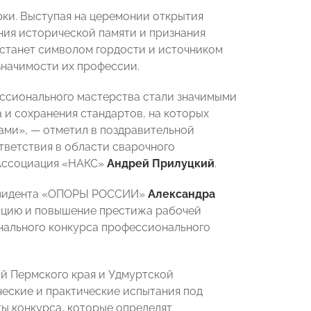
ки. Выступая на церемонии открытия
ния исторической памяти и признания
т станет символом гордости и источником
значимости их профессии.
ессионального мастерства стали значимыми
и сохранения стандартов, на которых
лами», — отметил в поздравительной
ветствия в области сварочного
 Ассоциация «НАКС»
Андрей Прилуцкий
.
резидента «ОПОРЫ РОССИИ»
Александра
ацию и повышение престижа рабочей
нального конкурса профессионального
ий Пермского края и Удмуртской
ческие и практические испытания под
ы конкурса, которые определят