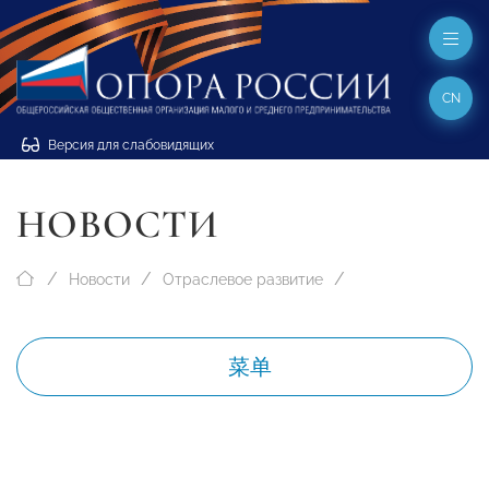
CN
Версия для слабовидящих
НОВОСТИ
Новости
Отраслевое развитие
菜单