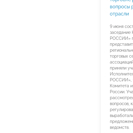
вопросы 
отрасли
9 июня сос
заседание
РОССИИ» п
представит
региональн
торговых с
ассоциаций
приняли уч
Исполните
РОССИИ», 
Комитета и
России. Уч
рассмотрел
вопросов, 
регулирова
выработал
предложен
ведомств.