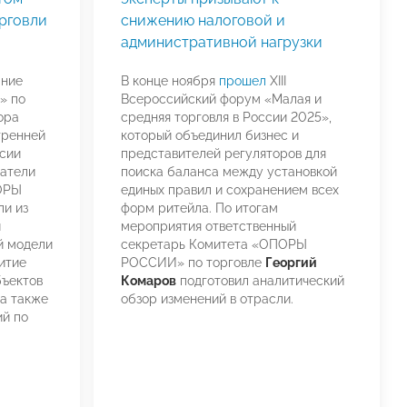
рговли
снижению налоговой и
административной нагрузки
ание
В конце ноября
прошел
XIII
» по
Всероссийский форум «Малая и
ора
средняя торговля в России 2025»,
тренней
который объединил бизнес и
сии
представителей регуляторов для
датели
поиска баланса между установкой
ОРЫ
единых правил и сохранением всех
и из
форм ритейла. По итогам
и
мероприятия ответственный
й модели
секретарь Комитета «ОПОРЫ
итие
РОССИИ» по торговле
Георгий
бъектов
Комаров
подготовил аналитический
 а также
обзор изменений в отрасли.
ий по