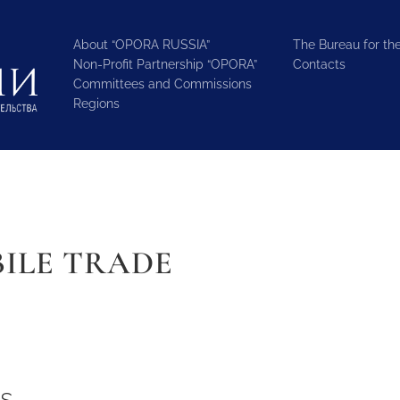
About “OPORA RUSSIA”
The Bureau for the
Non-Profit Partnership “OPORA”
Contacts
Committees and Commissions
Regions
ILE TRADE
s