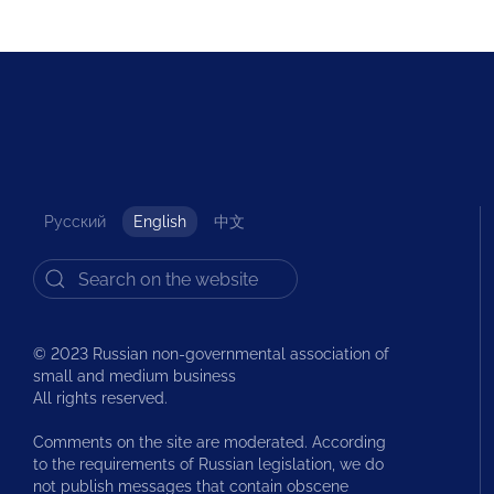
Русский
English
中文
© 2023 Russian non-governmental association of
small and medium business
All rights reserved.
Comments on the site are moderated. According
to the requirements of Russian legislation, we do
not publish messages that contain obscene