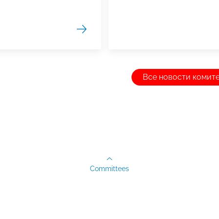
Все новости комит
Committees