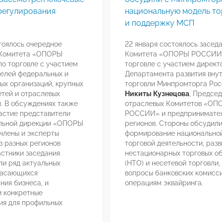
регулирования
национальную модель то
и поддержку МСП
тоялось очередное
22 января состоялось засед
 Комитета «ОПОРЫ
Комитета «ОПОРЫ РОССИИ
о торговле с участием
торговле с участием директ
елей федеральных и
Департамента развития вну
ых организаций, крупных
торговли Минпромторга Рос
етей и отраслевых
Никиты Кузнецова
, Предсе
. В обсуждениях также
отраслевых Комитетов «ОП
астие представители
РОССИИ» и предпринимател
льной дирекции «ОПОРЫ
регионов. Стороны обсудил
члены и эксперты
формирование национально
з разных регионов
торговой деятельности, разв
астники заседания
нестационарных торговых о
и ряд актуальных
(НТО) и несетевой торговли,
касающихся
вопросы банковских комисс
ния бизнеса, и
операциям эквайринга.
и конкретные
ия для профильных