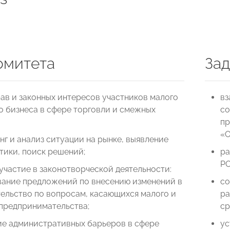
омитета
Зад
ав и законных интересов участников малого
вз
о бизнеса в сфере торговли и смежных
со
пр
«О
г и анализ ситуации на рынке, выявление
тики, поиск решений;
ра
Р
участие в законотворческой деятельности:
ание предложений по внесению изменений в
со
ельство по вопросам, касающихся малого и
ра
 предпринимательства;
ср
ие административных барьеров в сфере
ус