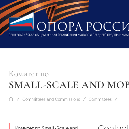
Комитет по
SMALL-SCALE AND MOB
Committees and Commissions
Committees
Contact
Комитет по Small-Scale and