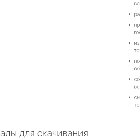
вл
ра
пр
го
из
то
по
об
со
вс
сн
то
алы для скачивания