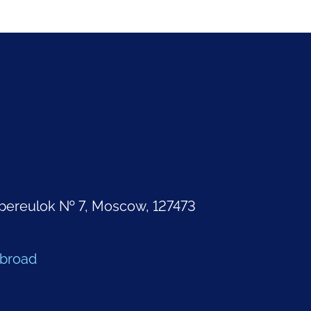
pereulok № 7, Moscow, 127473
Abroad