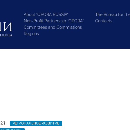
About “OPORA RUSSIA”
The Bureau for the
Non-Profit Partnership “OPORA”
Contacts
Committees and Commissions
Regions
023
РЕГИОНАЛЬНОЕ РАЗВИТИЕ