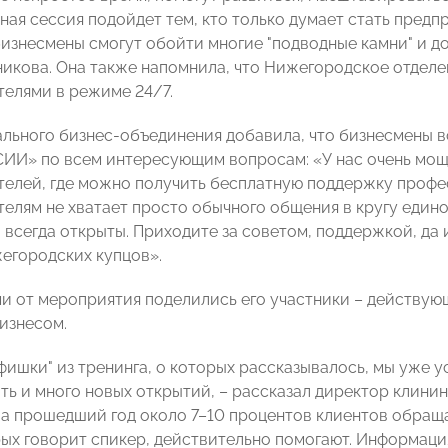
ная сессия подойдет тем, кто только думает стать предп
бизнесмены смогут обойти многие "подводные камни" и д
икова. Она также напомнила, что Нижегородское отдел
елями в режиме 24/7.
ального бизнес-объединения добавила, что бизнесмены в
И» по всем интересующим вопросам: «У нас очень мощ
елей, где можно получить бесплатную поддержку профе
елям не хватает просто обычного общения в кругу един
 всегда открыты. Приходите за советом, поддержкой, да 
егородских купцов».
и от мероприятия поделились его участники – действую
бизнесом.
фишки" из тренинга, о которых рассказывалось, мы уже у
ать и много новых открытий, – рассказал директор клин
 За прошедший год около 7–10 процентов клиентов обращ
рых говорит спикер, действительно помогают. Информация