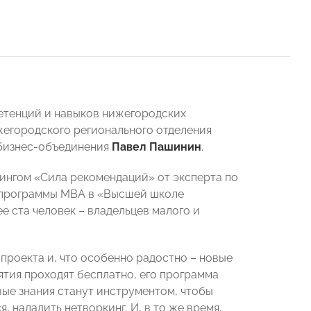
етенций и навыков нижегородских
жегородского регионального отделения
 бизнес-объединения
Павел Пашинин
.
нингом
«Сила рекомендаций» от эксперта по
ь программы MBA в «Высшей школе
е ста человек – владельцев малого и
 проекта и, что особенно радостно – новые
ятия проходят бесплатно, его программа
вые знания станут инструментом, чтобы
, наладить нетворкинг. И, в то же время,