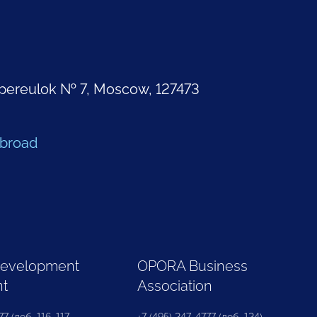
pereulok № 7, Moscow, 127473
Abroad
Development
OPORA Business
nt
Association
7 (доб. 116, 117,
+7 (495) 247-4777 (доб. 124)