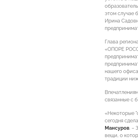
образователь
этом случае 
Ирина Садовн
предпринимат
Глава регион
«ОПОРЕ РОССИ
предпринимат
предпринимат
нашего офиса
традиции ниж
Впечатлениям
связанные с 
«Некоторые "
сегодня сдел
Мансуров
. –
вещи, о кото