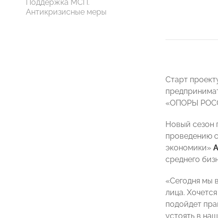
Поддержка МСП.
Антикризисные меры
Старт проект
предпринимат
«ОПОРЫ РО
Новый сезон 
проведению с
экономики»
А
среднего биз
«Сегодня мы 
лица. Хочетс
подойдет пра
устоять в наш