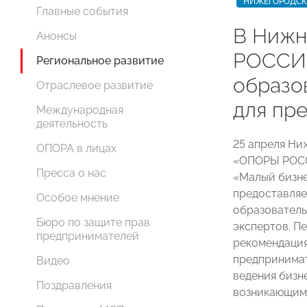
НИЖЕГОРОДСК
Главные события
В Нижн
Анонсы
РОССИИ
Региональное развитие
образо
Отраслевое развитие
для пр
Международная
деятельность
25 апреля Ни
ОПОРА в лицах
«ОПОРЫ РОСС
Пресса о нас
«Малый бизне
предоставляе
Особое мнение
образователь
Бюро по защите прав
экспертов. П
предпринимателей
рекомендация
предпринимат
Видео
ведения бизн
Поздравления
возникающим