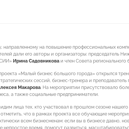
у, направленному на повышение профессиональных комп
елей дали его авторы и организаторы: председатель Ни
ССИИ»
Ирина Садовникова
и член Совета регионального
проекта «Малый бизнес большого города» открылся тре
тратегических сессий, бизнес-тренера и преподавател
лексея Макарова
. На мероприятии присутствовало боле
неса, а также социальные предприниматели.
видим лица тех, кто участвовал в прошлом сезоне нашего
я отметить, что в рамках проекта все обучающие меропри
ктически всем бизнесменам: если вы в бизнесе давно, но
е непростое время, помогут развиться, масштабироваться