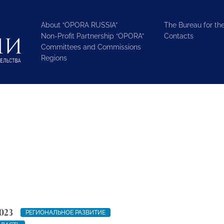
About “OPORA RUSSIA”
The Bureau for the
Non-Profit Partnership “OPORA”
Contacts
Committees and Commissions
Regions
023
РЕГИОНАЛЬНОЕ РАЗВИТИЕ