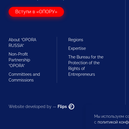
Вступи в «ОПОРУ»
About “OPORA
Regions
RUSSIA”
Expertise
Non-Profit
The Bureau for the
Partnership
Protection of the
“OPORA”
Rights of
Committees and
Entrepreneurs
Commissions
Website developed by —
Flips
Мы используем co
с
политикой конф