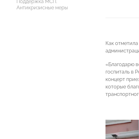
Поддержка МСП.
Антикризисные меры
Как отметила
администраци
«Благодарю в
госпиталь в 
концерт приез
которые благ
транспортног