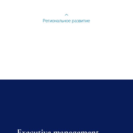
Региональное развитие
Executive management