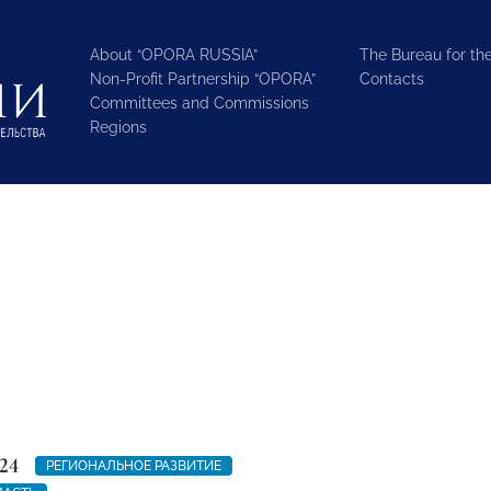
About “OPORA RUSSIA”
The Bureau for the
Non-Profit Partnership “OPORA”
Contacts
Committees and Commissions
Regions
24
РЕГИОНАЛЬНОЕ РАЗВИТИЕ