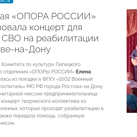
ЛАСТЬ
кая «ОПОРА РОССИИ»
зовала концерт для
 СВО на реабилитации
ове-на-Дону
 Комитета по культуре Липецкого
го отделения «ОПОРЫ РОССИИ»
Елена
лась из поездки в ФГКУ «1602 Военный
госпиталь» МО РФ города Ростова-на Дону.
анитарной миссии предпринимательница
 концерт творческого коллектива из
военных, которые проходят реабилитацию в
 также передала помощь, собранную
несом.