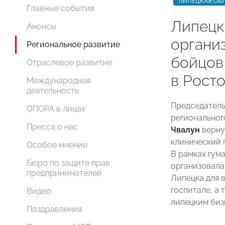
ЛИПЕЦКАЯ ОБ
Главные события
Липец
Анонсы
органи
Региональное развитие
бойцов
Отраслевое развитие
в Рост
Международная
деятельность
Председатель
ОПОРА в лицах
регионально
Пресса о нас
Чвалун
верну
клинический 
Особое мнение
В рамках гум
Бюро по защите прав
организовала
предпринимателей
Липецка для 
госпитале, а
Видео
липецким биз
Поздравления