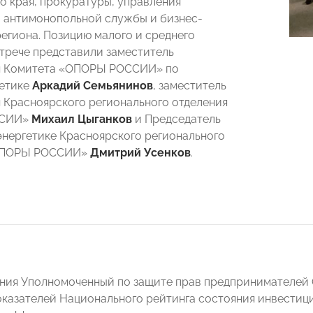
о края, прокуратуры, управления
 антимонопольной службы и бизнес-
егиона. Позицию малого и среднего
стрече представили заместитель
я Комитета «ОПОРЫ РОССИИ» по
гетике
Аркадий
Семьянинов
, заместитель
 Красноярского регионального отделения
ССИИ»
Михаил
Цыганков
и Председатель
энергетике Красноярского регионального
«ОПОРЫ РОССИИ»
Дмитрий
Усенков
.
ания Уполномоченный по защите прав предпринимателей 
казателей Национального рейтинга состояния инвестиц