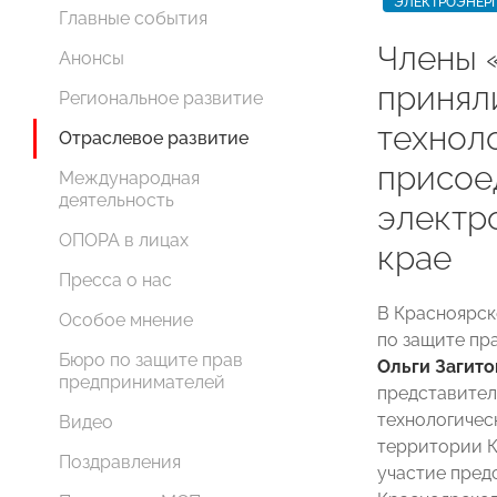
ЭЛЕКТРОЭНЕР
Главные события
Члены
Анонсы
принял
Региональное развитие
технол
Отраслевое развитие
присое
Международная
деятельность
электр
ОПОРА в лицах
крае
Пресса о нас
В Красноярск
Особое мнение
по защите пр
Бюро по защите прав
Ольги Загито
предпринимателей
представител
технологичес
Видео
территории К
Поздравления
участие пред