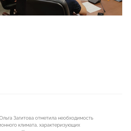
Ольга Загитова
отметила необходимость
ионного климата, характеризующих