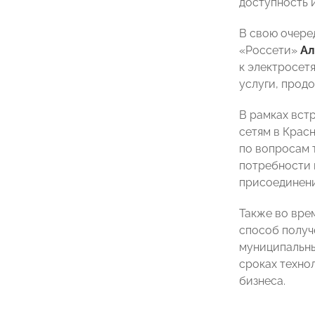
доступность 
В свою очере
«Россети»
Ал
к электросет
услуги, прод
В рамках вст
сетям в Крас
по вопросам 
потребности 
присоединени
Также во вре
способ получ
муниципальны
сроках техно
бизнеса.