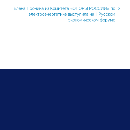
Елена Пронина из Комитета «ОПОРЫ РОССИИ» по
электроэнергетике выступила на II Русском
экономическом форуме