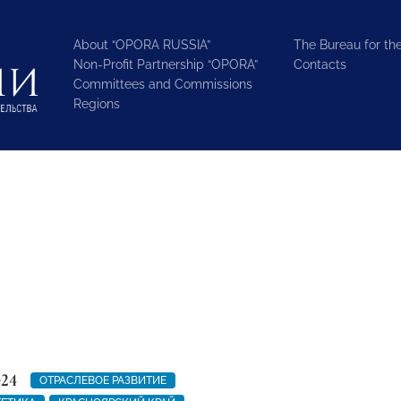
About “OPORA RUSSIA”
The Bureau for the
Non-Profit Partnership “OPORA”
Contacts
Committees and Commissions
Regions
024
ОТРАСЛЕВОЕ РАЗВИТИЕ