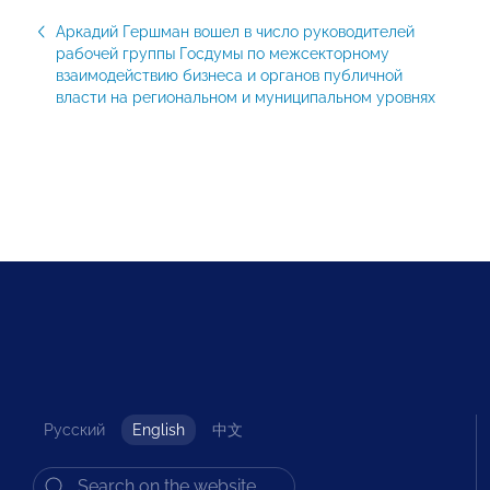
Аркадий Гершман вошел в число руководителей
рабочей группы Госдумы по межсекторному
взаимодействию бизнеса и органов публичной
власти на региональном и муниципальном уровнях
Русский
English
中文