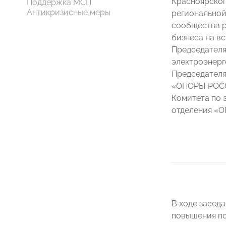
Красноярског
Поддержка МСП.
Антикризисные меры
региональной
сообщества р
бизнеса на в
Председател
электроэнер
Председателя
«ОПОРЫ РО
Комитета по 
отделения 
В ходе засед
повышения по