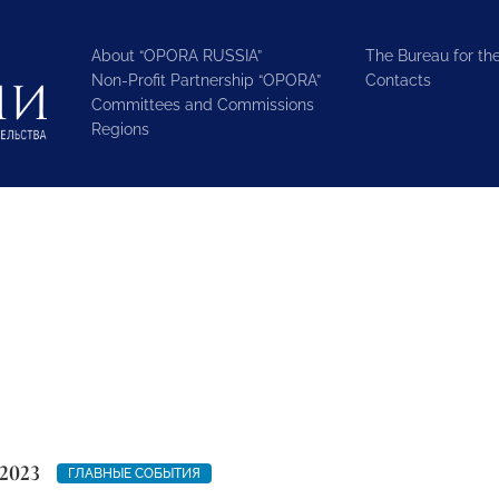
About “OPORA RUSSIA”
The Bureau for the
Non-Profit Partnership “OPORA”
Contacts
Committees and Commissions
Regions
2023
ГЛАВНЫЕ СОБЫТИЯ