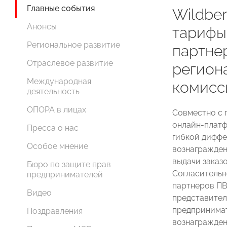
Главные события
Wildber
Анонсы
тарифы
Региональное развитие
партне
Отраслевое развитие
регион
Международная
комисс
деятельность
ОПОРА в лицах
Совместно с 
онлайн-плат
Пресса о нас
гибкой дифф
Особое мнение
вознагражден
выдачи заказо
Бюро по защите прав
Согласительн
предпринимателей
партнеров П
Видео
представител
предпринима
Поздравления
вознагражден