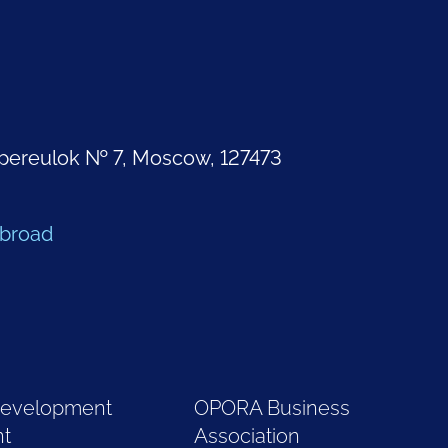
pereulok № 7, Moscow, 127473
Abroad
Development
OPORA Business
nt
Association