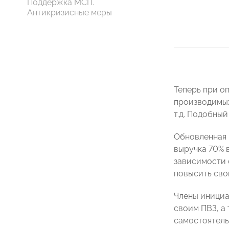
Поддержка МСП.
Антикризисные меры
Теперь при о
производимых
т.д. Подобный
Обновленная 
выручка 70% 
зависимости 
повысить сво
Члены инициа
своим ПВЗ, а
самостоятель