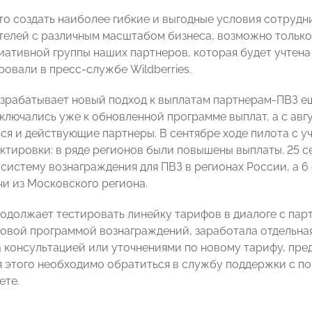
то создать наиболее гибкие и выгодные условия сотруд
елей с различным масштабом бизнеса, возможно только 
циативной группы наших партнеров, которая будет учтен
овали в пресс-службе Wildberries.
азрабатывает новый подход к выплатам партнерам-ПВЗ ещ
ключались уже к обновленной программе выплат, а с авг
ся и действующие партнеры. В сентябре ходе пилота с у
ктировки: в ряде регионов были повышены выплаты. 25 се
систему вознаграждения для ПВЗ в регионах России, а 6 
чи из Московского региона.
продолжает тестировать линейку тарифов в диалоге с пар
новой программой вознаграждений, заработала отдельная
а консультацией или уточнениями по новому тарифу, пре
я этого необходимо обратиться в службу поддержки с п
ете.