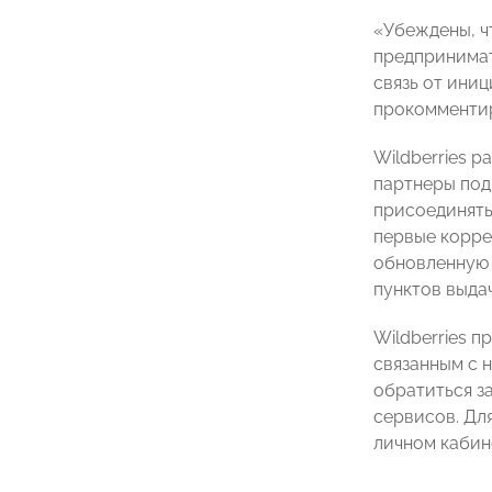
«Убеждены, ч
предпринимат
связь от ини
прокомментир
Wildberries р
партнеры под
присоединять
первые корре
обновленную 
пунктов выда
Wildberries 
связанным с 
обратиться з
сервисов. Дл
личном кабин