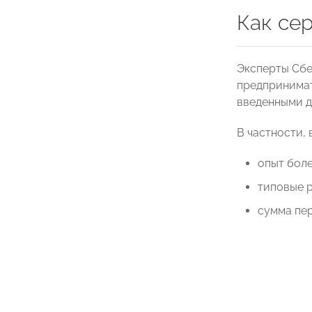
Как се
Эксперты Сбер
предпринимат
введенными д
В частности, 
опыт боле
типовые р
сумма пе