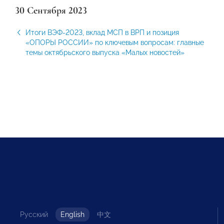
30 Сентября 2023
Итоги ВЭФ-2023, вклад МСП в ВРП и позиция
«ОПОРЫ РОССИИ» по ключевым вопросам: главные
темы октябрьского выпуска «Малых новостей»
Русский
English
中文