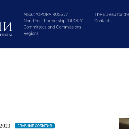
About “OPORA RUSSIA”
The Bureau for the
Non-Profit Partnership “OPORA”
Contacts
Committees and Commissions
Regions
2023
ГЛАВНЫЕ СОБЫТИЯ