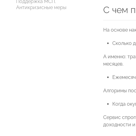
Поддержка МСП.
Антикризисные меры
С чем 
На основе на
Сколько д
А именно: тр
месяцев.
Ежемесяч
Алгоримы пос
Когда оку
Сервис спрог
доходности и