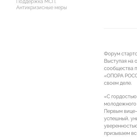
Поддержка МСП.
Антикризисные меры
Форум старто
Выступая на 
сообщества п
«ОПОРА РОССИ
своем деле.
«С гордостью
молодежного 
Первым вице-
успешный, ун
уверенностью
призываем вс