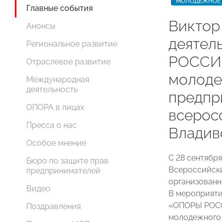
МОЛОДЕЖНОЕ 
Главные события
Виктор
Анонсы
деятел
Региональное развитие
РОССИИ
Отраслевое развитие
молоде
Международная
деятельность
предпр
ОПОРА в лицах
всерос
Пресса о нас
Владив
Особое мнение
С 28 сентябр
Бюро по защите прав
Всероссийск
предпринимателей
организованн
Видео
В мероприяти
«ОПОРЫ РОСС
Поздравления
молодежного