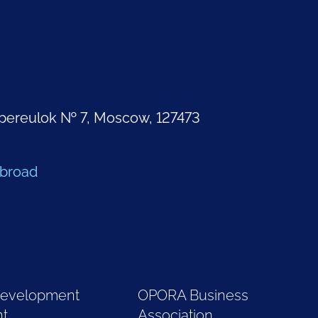
pereulok № 7, Moscow, 127473
Abroad
Development
OPORA Business
nt
Association