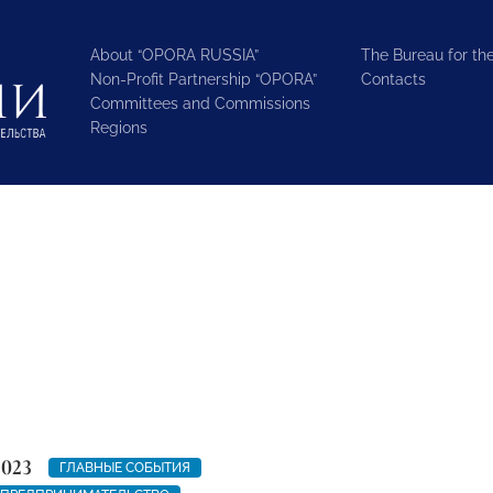
About “OPORA RUSSIA”
The Bureau for the
Non-Profit Partnership “OPORA”
Contacts
Committees and Commissions
Regions
2023
ГЛАВНЫЕ СОБЫТИЯ