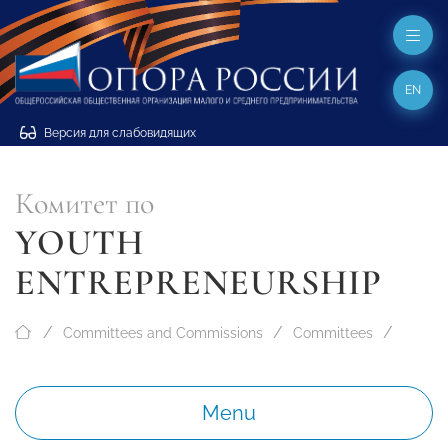
EN
Версия для слабовидящих
Комитет по
YOUTH
ENTREPRENEURSHIP
Committees and Commissions
Committees
Menu