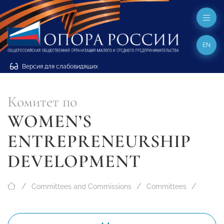
EN
Версия для слабовидящих
Комитет по
WOMEN’S
ENTREPRENEURSHIP
DEVELOPMENT
Committees and Commissions
Committees