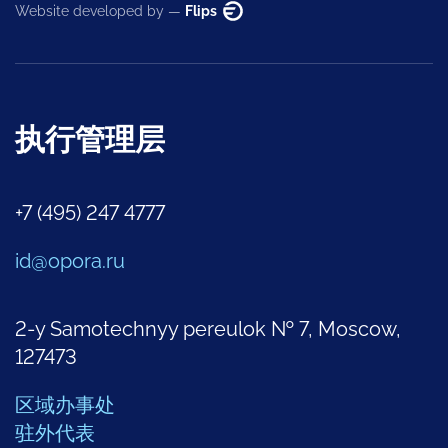
Website developed by —
Flips
执行管理层
+7 (495) 247 4777
id@opora.ru
2-y Samotechnyy pereulok № 7, Moscow,
127473
区域办事处
驻外代表