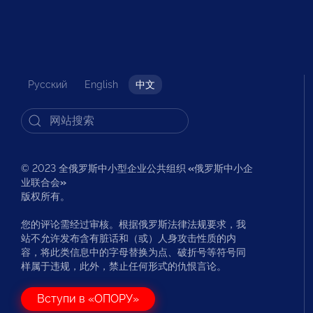
Русский
English
中文
© 2023 全俄罗斯中小型企业公共组织
«
俄罗斯中小企
业联合会
»
版权所有。
您的评论需经过审核。根据俄罗斯法律法规要求，我
站不允许发布含有脏话和（或）人身攻击性质的内
容，将此类信息中的字母替换为点、破折号等符号同
样属于违规，此外，禁止任何形式的仇恨言论。
Вступи в «ОПОРУ»