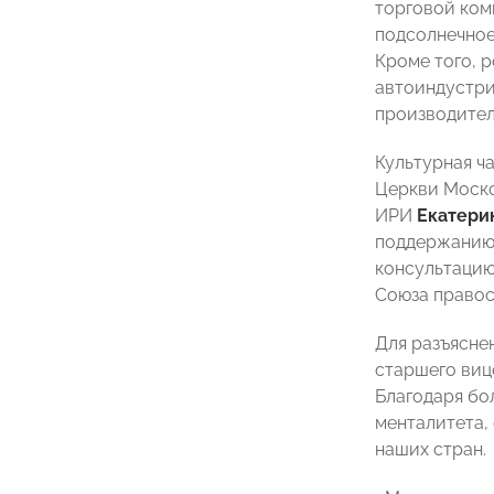
торговой ком
подсолнечное
Кроме того, 
автоиндустри
производител
Культурная ч
Церкви Моско
ИРИ
Екатери
поддержанию 
консультацию
Союза право
Для разъясне
старшего вице
Благодаря бо
менталитета,
наших стран.