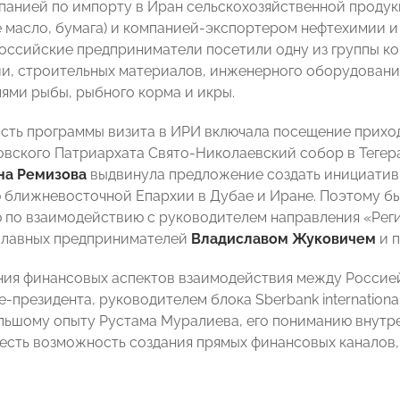
панией по импорту в Иран сельскохозяйственной продук
 масло, бумага) и компанией-экспортером нефтехимии и т
российские предприниматели посетили одну из группы к
и, строительных материалов, инженерного оборудования
ями рыбы, рыбного корма и икры.
асть программы визита в ИРИ включала посещение прихо
вского Патриархата Свято-Николаевский собор в Теге
на Ремизова
выдвинула предложение создать инициатив
ближневосточной Епархии в Дубае и Иране. Поэтому б
 по взаимодействию с руководителем направления «Рег
славных предпринимателей
Владиславом Жуковичем
и п
ния финансовых аспектов взаимодействия между Россие
-президента, руководителем блока Sberbank international
льшому опыту Рустама Муралиева, его пониманию внутр
 есть возможность создания прямых финансовых каналов,