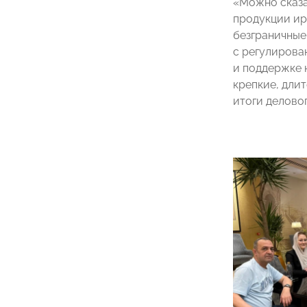
«Можно сказа
продукции ир
безграничные
с регулирова
и поддержке 
крепкие, дли
итоги деловог