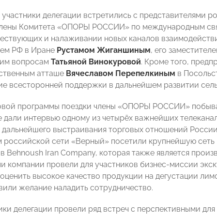
а участники делегации встретились с представителями р
члены Комитета «ОПОРЫ РОССИИ» по международным св
ествующих и налаживании новых каналов взаимодействи
ем РФ в Иране
Рустамом Жиганшиным
, его заместител
ким вопросам
Татьяной Винокуровой
. Кроме того, пред
йственным атташе
Вячеславом Перепелкиным
в
Посольст
е всесторонней поддержки в дальнейшем развитии сел
овой программы поездки члены «ОПОРЫ РОССИИ» побывал
де дали интервью одному из четырёх важнейших телекана
 дальнейшего выстраивания торговых отношений России 
 российской сети «Верный» посетили крупнейшую сеть
в Behnoush Iran Company, которая также является произ
и компании провели для участников бизнес-миссии экск
оценить высокое качество продукции на дегустации лимо
вили желание наладить сотрудничество.
ики делегации провели ряд встреч с перспективными дл