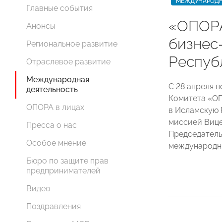
МЕЖДУНАРОДН
Главные события
«ОПОРА
Анонсы
бизнес
Региональное развитие
Респуб
Отраслевое развитие
Международная
С 28 апреля 
деятельность
Комитета «О
ОПОРА в лицах
в Исламскую 
миссией Виц
Пресса о нас
Председател
Особое мнение
международн
Бюро по защите прав
предпринимателей
Видео
Поздравления