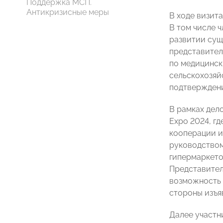
Поддержка МСП.
Антикризисные меры
В ходе визит
В том числе 
развитии сущ
представител
по медицинс
сельскохозя
подтверждени
В рамках дел
Expo 2024, г
кооперации и
руководством
гипермаркето
Представител
возможность 
стороны изъя
Далее участн