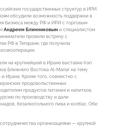
оссийских государственных структур в ИРИ.
язям обсудили возможность поддержки в
я бизнеса между РФ и ИРИ с торговым
ем
Андреем Блинниковым
и специалистом
приниматели провели встречу с
ве РФ в Тегеране, где получили
ьхозкооперации.
и на крупнейшей в Иране выставке Iran
лов Ближнего Востока Al-Manar на тему
и Ирана. Кроме того, совместно с
 иранских продовольственных
водителем продуктов питания и напитков.
урсию по производству и дали
надов, безалкогольного пива и колбас. Обе
я сотрудничества организациями — крупной