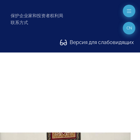
保护企业家和投资者权利局
联系方式
CN
Версия для слабовидящих