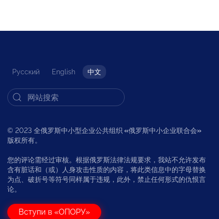
Русский
English
中文
© 2023 全俄罗斯中小型企业公共组织
«
俄罗斯中小企业联合会
»
版权所有。
您的评论需经过审核。根据俄罗斯法律法规要求，我站不允许发布
含有脏话和（或）人身攻击性质的内容，将此类信息中的字母替换
为点、破折号等符号同样属于违规，此外，禁止任何形式的仇恨言
论。
Вступи в «ОПОРУ»