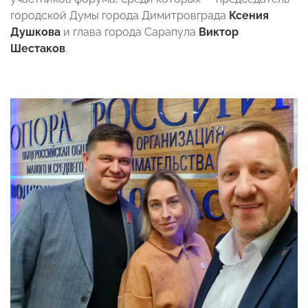
городской Думы города Димитровграда
Ксения
Душкова
и глава города Сарапула
Виктор
Шестаков
.