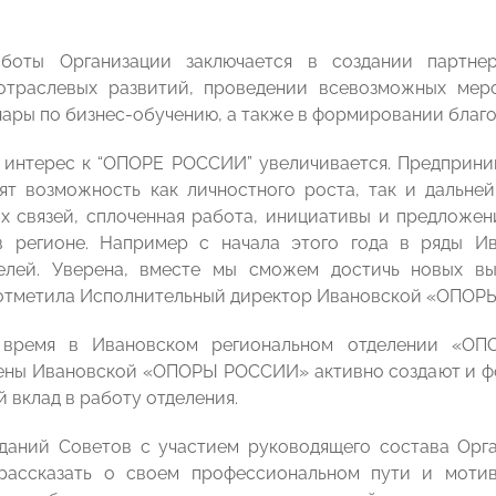
боты Организации заключается в создании партне
отраслевых развитий, проведении всевозможных мероп
нары по бизнес-обучению, а также в формировании благ
д интерес к “ОПОРЕ РОССИИ” увеличивается. Предприни
ят возможность как личностного роста, так и дальней
х связей, сплоченная работа, инициативы и предложе
в регионе. Например с начала этого года в ряды 
елей. Уверена, вместе мы сможем достичь новых в
— отметила Исполнительный директор Ивановской «ОПО
 время в Ивановском региональном отделении «ОП
ены Ивановской «ОПОРЫ РОССИИ» активно создают и ф
 вклад в работу отделения.
даний Советов с участием руководящего состава Орг
рассказать о своем профессиональном пути и моти