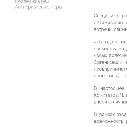
Поддержка МСП.
Антикризисные меры
Специфика ра
оптимизации 
встречи, семи
«Из года в го
поскольку вид
новых полезны
Организации 
предпринимат
проектов.», 
В настоящее
Комитетов. Чл
вносить личный
В рамках засе
возможность 