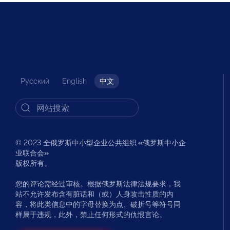
Русский
English
中文
© 2023 全俄罗斯中小型企业公共组织
«
俄罗斯中小企
业联合会
»
版权所有。
您的评论需经过审核。根据俄罗斯法律法规要求，我
站不允许发布含有脏话和（或）人身攻击性质的内
容，将此类信息中的字母替换为点、破折号等符号同
样属于违规，此外，禁止任何形式的仇恨言论。