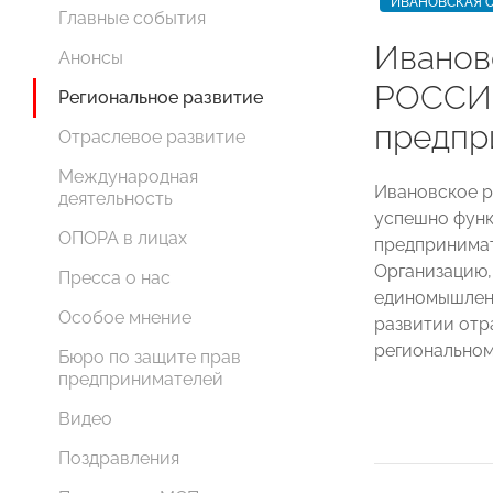
ИВАНОВСКАЯ 
Главные события
Иванов
Анонсы
РОССИИ
Региональное развитие
предпр
Отраслевое развитие
Международная
Ивановское 
деятельность
успешно функ
ОПОРА в лицах
предпринимат
Организацию,
Пресса о нас
единомышленн
Особое мнение
развитии отр
региональном
Бюро по защите прав
предпринимателей
Видео
Поздравления