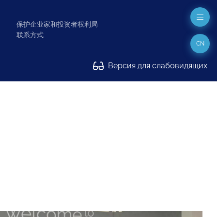
保护企业家和投资者权利局
联系方式
CN
Версия для слабовидящих