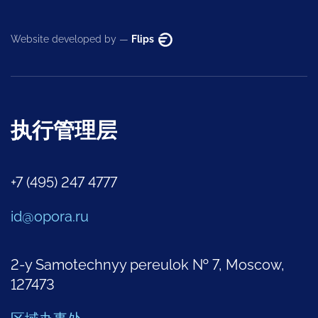
Website developed by —
Flips
执行管理层
+7 (495) 247 4777
id@opora.ru
2-y Samotechnyy pereulok № 7, Moscow,
127473