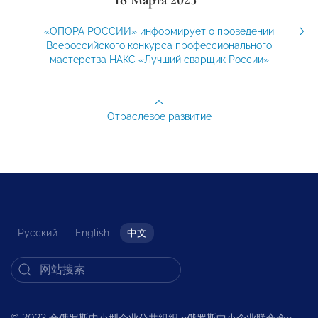
«ОПОРА РОССИИ» информирует о проведении
Всероссийского конкурса профессионального
мастерства НАКС «Лучший сварщик России»
Отраслевое развитие
Русский
English
中文
© 2023 全俄罗斯中小型企业公共组织
«
俄罗斯中小企业联合会
»