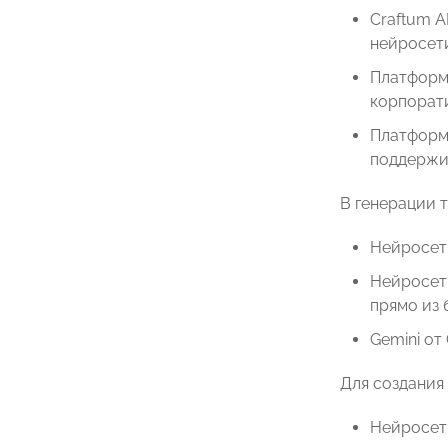
Craftum A
нейросет
Платформа
корпорат
Платформа
поддержи
В генерации т
Нейросеть
Нейросеть
прямо из 
Gemini от
Для создания
Нейросеть