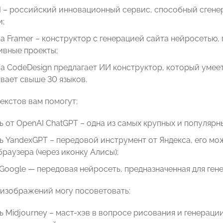
I – российский инновационный сервис, способный сгене
и;
 Framer – конструктор с генерацией сайта нейросетью,
ивные проекты;
 CodeDesign предлагает ИИ конструктор, который умеет 
вает свыше 30 языков.
екстов вам помогут:
 от OpenAI ChatGPT – одна из самых крупных и популярн
 YandexGPT – передовой инструмент от Яндекса, его мо
браузера (через иконку Алисы);
 Google — передовая нейросеть, предназначенная для ген
 изображений могу посоветовать:
 Midjourney – маст-хэв в вопросе рисования и генерац