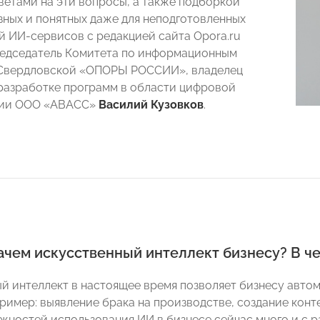
ветами на эти вопросы, а также подборкой
зных и понятных даже для неподготовленных
й ИИ-сервисов с редакцией сайта Opora.ru
едседатель Комитета по информационным
 Свердловской «ОПОРЫ РОССИИ», владелец
разработке программ в области цифровой
ции ООО «АВАСС»
Василий Кузовков
.
зачем искусственный интеллект бизнесу? В ч
й интеллект в настоящее время позволяет бизнесу авто
пример: выявление брака на производстве, создание конт
ожностей использования ИИ в бизнесе сейчас много и с р