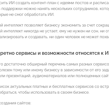
ить ИИ создать контент-план с идеями постов и расписа
 поддержки можно нанять нескольких сотрудников, кот
орые не смог обработать ИИ.
й интеллект позволяет бизнесу экономить за счет сокра
 интеллект никогда не устает, ему не нужен ни сон, ни 
нализировать и создавать, ни один человек не может пох
кретно сервисы и возможности относятся к 
то достаточно обширный перечень самых разных сервисо
олезен тому или иному бизнесу в зависимости от его зад
или презентаций, аудиоматериалов или полноценных сай
исок актуальных платных и бесплатных сервисов со вст
обраться, чтобы использовать в своем бизнесе.
создания сайтов: