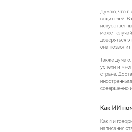
Думаю, что в
водителей. В
искусственны
может случай
доверяться э
она позволит 
Также думаю,
успехи и мно
стране. Дост
иностранными
совершенно и
Как ИИ по
Как я и говор
написания ст