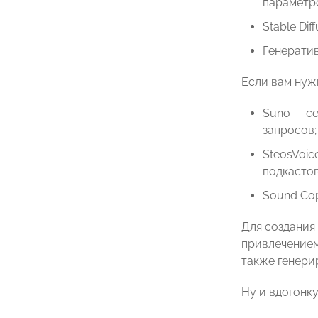
параметро
Stable Di
Генератив
Если вам нуж
Suno — се
запросов;
SteosVoic
подкастов
Sound Cop
Для создания
привлечением
также генери
Ну и вдогонку