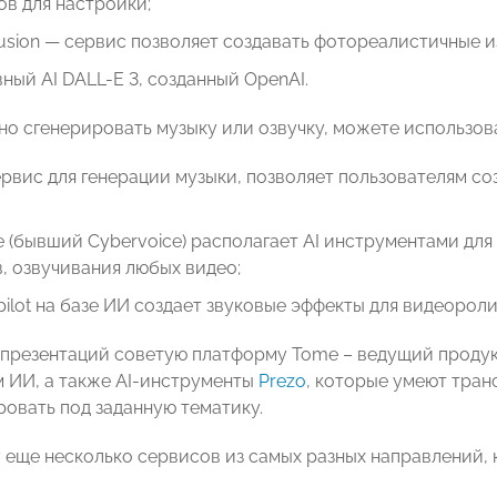
в для настройки;
ffusion — сервис позволяет создавать фотореалистичные 
ный AI DALL-E 3, созданный OpenAI.
но сгенерировать музыку или озвучку, можете использова
рвис для генерации музыки, позволяет пользователям со
e (бывший Cybervoice) располагает AI инструментами для
, озвучивания любых видео;
ilot на базе ИИ создает звуковые эффекты для видеороли
 презентаций советую платформу Tome – ведущий продук
 ИИ, а также AI-инструменты
Prezo
, которые умеют тран
ровать под заданную тематику.
 еще несколько сервисов из самых разных направлений, к