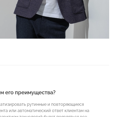
ем его преимущества?
матизировать рутинные и повторяющиеся
ента или автоматический ответ клиентам на
азвитием технологий будет появляться все