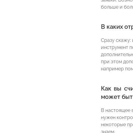
больше и бол
В каких о
Сразу скажу:
инструмент п
дополнительн
при этом доп
например пом
Как вы сч
может быт
В настоящее 
нужен контро
некоторые пр
знаем.