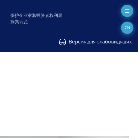
保护企业家和投资者权利局
联系方式
CN
Версия для слабовидящих