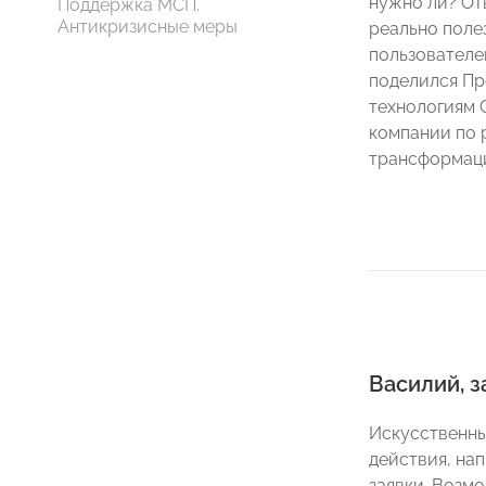
нужно ли? От
Поддержка МСП.
Антикризисные меры
реально поле
пользователе
поделился Пр
технологиям
компании по 
трансформа
Василий, 
Искусственны
действия, на
заявки. Возм