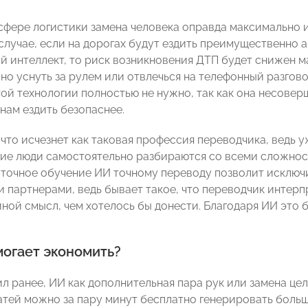
 сфере логистики замена человека оправда максимально и
 случае, если на дорогах будут ездить преимущественно
й интеллект, то риск возникновения ДТП будет снижен ма
но уснуть за рулем или отвлечься на телефонный разгово
той технологии полностью не нужно, так как она несове
нам ездить безопаснее.
 что исчезнет как таковая профессия переводчика, ведь 
гие люди самостоятельно разбираются со всеми сложно
аточное обучение ИИ точному переводу позволит исключи
 партнерами, ведь бывает такое, что переводчик интерп
ной смысл, чем хотелось бы донести. Благодаря ИИ это 
могает экономить?
ил ранее, ИИ как дополнительная пара рук или замена це
атей можно за пару минут бесплатно генерировать боль