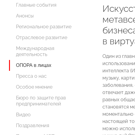
Главные события
Искусс
Анонсы
метавс
Региональное развитие
бизнес
Отраслевое развитие
в вирт
Международная
деятельность
Один из глав
использовани
ОПОРА в лицах
интеллекта (
Пресса о нас
музыку, карт
заболевания,
Особое мнение
отвечает даж
Бюро по защите прав
равных общае
предпринимателей
становятся м
моментально 
Видео
настоящей то
Поздравления
можно исполь