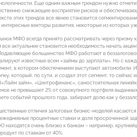
хнологичности. Еще одним важным трендом нужно отмети
ественно снижающее восприятие рисков и обеспечиваю
тексте этих трендов все явнее становится сегментирован
интересные векторы развития, некоторые из которых уж
ынок МФО всегда принято рассматривать через призму к
 все актуальнее становится необходимость начать акце
 Подавляющее большинство МФО работают в беззалоговой
алируют известные всем «займы до зарплаты». Но с кажд
гмент, в котором обеспечением выступают автомобили. И
ney, который, по сути, и создал этот сегмент, то сейчас
 («Лайм займ», «Центрофинанс», самостоятельная линейка
мов не превышает 2% от совокупного портфеля выданных в
ете событий прошлого года, забирает долю как у беззало
ественные отличия залоговых бизнес-моделей касаются т
 ежедневные процентные ставки и доля просроченной за
О находятся очень близко к банкам – например, крупней
родукт по ставкам от 40%.