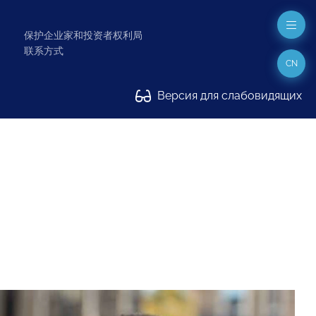
保护企业家和投资者权利局
联系方式
CN
Версия для слабовидящих