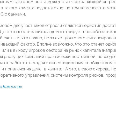
жным фактором роста может стать сохраняющийся тренд 
та такого клиента недостаточно, но тем не менее это мо
О с банками.
зовом для участников отрасли является норматив доста
 Достаточность капитала демонстрирует способность к
й счет – и, что важно, не за счет долгового финансирова
чивающий фактор. Вполне возможно, что это станет одно
или к выходу игроков сектора на рынок капитала (наприм
ля растущих компаний практически постоянной, повседне
нают работать сегодня с инвестиционным сообществом с 
 и привлечения денег в капитал. А это, в свою очередь,
поративного управления, системы контроля рисков, проз
едомости»