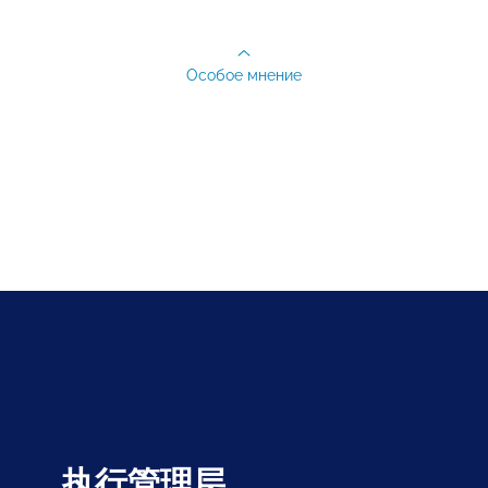
Особое мнение
执行管理层