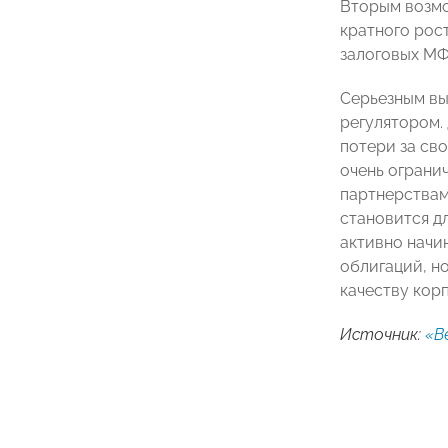
Вторым возмо
кратного рос
залоговых МФ
Серьезным вы
регулятором.
потери за сво
очень ограни
партнерствам 
становится д
активно начи
облигаций, но
качеству кор
Источник:
«В