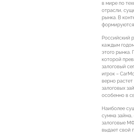
в мире по те
отрасли, сущ
рынка. В кон
формируются 
Российский р
каждым годом
этого рынка.
которой прев
залоговый се
игрок – CarMo
верно растет
залоговых зай
особенно в св
Наиболее сущ
сумма займа,
залоговые МФ
выдает свой п