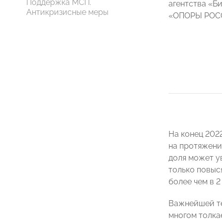
Поддержка МСП.
агентства «Б
Антикризисные меры
«ОПОРЫ РОС
На конец 202
на протяжени
доля может у
только повыс
более чем в 2
Важнейшей те
многом толка