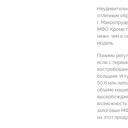
Неудивительн
отличным обр
г. Макропруд
МФО. Кроме т
ниже, чем в 
модель.
Помимо регул
если с первы
востребованн
большим. И т
50,6 млн легк
объеме машин
высвобождает
возможность 
залоговые МФ
на этот проду