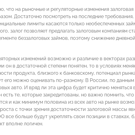
о, что на рыночные и регуляторные изменения залоговая 
азом. Достаточно посмотреть на последние требования,
енциальные лимиты касаются только необеспеченных займ
ого, залог позволяет предлагать залоговым компаниям с
сегменте беззалоговых займов, поэтому снижение дневной
яторных изменений возможно и различие в векторах разв
ми он в достаточной степени понятен, то в условиях мен
ости продукта, близкого к банковскому, потенциал рынк
ут его можно оценивать по-разному. В России, по данным
овых авто. И вряд ли эта цифра будет критично меняться
 есть те, которые закредитованы, но важно помнить, что
ся и как минимум половина из всех авто на рынке возмож
роста с точки зрения достаточности залоговой массы яв
О все больше будут укреплять свои позиции в ставках, б
кт вполне логичен.