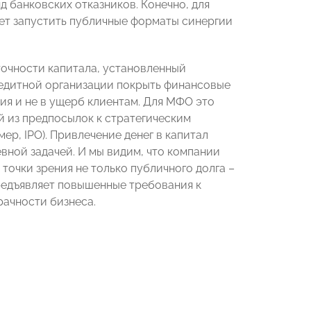
банковских отказников. Конечно, для
жет запустить публичные форматы синергии
точности капитала, установленный
редитной организации покрыть финансовые
ния и не в ущерб клиентам. Для МФО это
й из предпосылок к стратегическим
ер, IPO). Привлечение денег в капитал
вной задачей. И мы видим, что компании
точки зрения не только публичного долга –
 предъявляет повышенные требования к
рачности бизнеса.