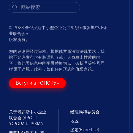
© 2023 全俄罗斯中小型企业公共组织
«
俄罗斯中小企
业联合会
»
版权所有。
您的评论需经过审核。根据俄罗斯法律法规要求，我
站不允许发布含有脏话和（或）人身攻击性质的内
容，将此类信息中的字母替换为点、破折号等符号同
样属于违规，此外，禁止任何形式的仇恨言论。
Вступи в «ОПОРУ»
关于俄罗斯中小企业
经理局和委员会
联合会 (ABOUT
地区
“OPORA RUSSIA”)
鉴定(Expertise)
非营利伙伴关系«支