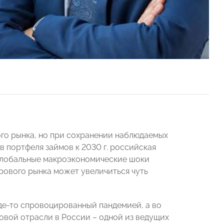
вого рынка, но при сохранении наблюдаемых
в портфеля займов к 2030 г. российская
е глобальные макроэкономические шоки
ирового рынка может увеличиться чуть
де-то спровоцированный пандемией, а во
вой отрасли в России – одной из ведущих