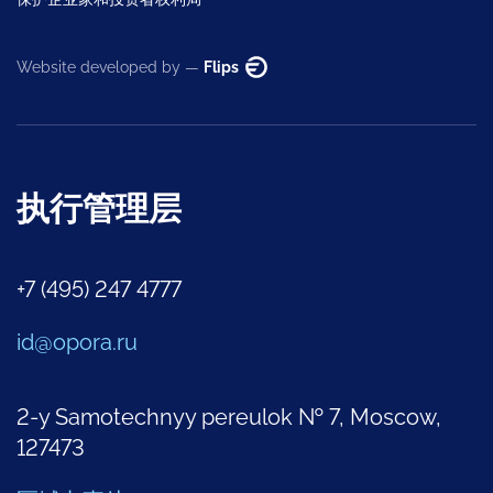
Website developed by —
Flips
执行管理层
+7 (495) 247 4777
id@opora.ru
2-y Samotechnyy pereulok № 7, Moscow,
127473