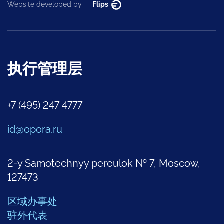
Website developed by —
Flips
执行管理层
+7 (495) 247 4777
id@opora.ru
2-y Samotechnyy pereulok № 7, Moscow,
127473
区域办事处
驻外代表