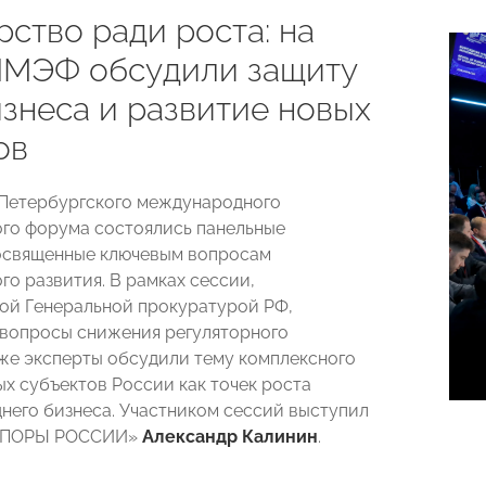
ство ради роста: на
ПМЭФ обсудили защиту
изнеса и развитие новых
ов
Петербургского международного
го форума состоялись панельные
освященные ключевым вопросам
го развития. В рамках сессии,
ой Генеральной прокуратурой РФ,
вопросы снижения регуляторного
кже эксперты обсудили тему комплексного
ых субъектов России как точек роста
днего бизнеса. Участником сессий выступил
«ОПОРЫ РОССИИ»
Александр Калинин
.