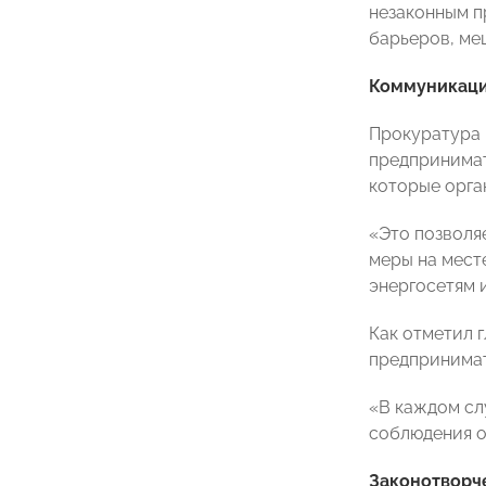
незаконным п
барьеров, ме
Коммуникаци
Прокуратура 
предпринимат
которые орг
«Это позволя
меры на мест
энергосетям 
Как отметил 
предпринимат
«В каждом сл
соблюдения о
Законотворч