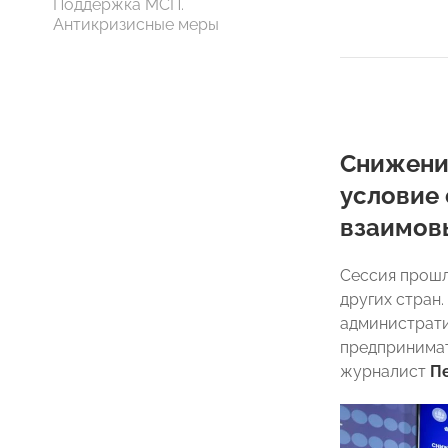
Поддержка МСП.
Антикризисные меры
Снижение
условие
взаимов
Сессия прошл
других стран
администрати
предпринимат
журналист
П