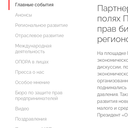
Главные события
Партнер
Анонсы
полях 
Региональное развитие
прав б
Отраслевое развитие
регион
Международная
деятельность
На площадке 
экономическо
ОПОРА в лицах
дискуссии, п
Пресса о нас
экономическо
организованн
Особое мнение
поднимались 
Бюро по защите прав
давления. Та
предпринимателей
развития нов
малого и сре
Видео
Президент 
Поздравления