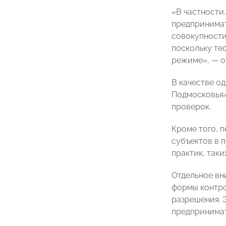
«В частности
предпринимат
совокупности
поскольку те
режиме», — о
В качестве о
Подмосковья»
проверок.
Кроме того, 
субъектов в 
практик, таки
Отдельное вн
формы контро
разрешения. 
предпринимат