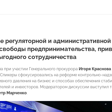
 регуляторной и административной 
 свободы предпринимательства, прив
ыгодного сотрудничества
а при участии Генерального прокурора
Игоря Краснова
. Спикеры сфокусировались на реформе контрольно-надз
вного давления на бизнес и способах обеспечения стаб
елей и инвесторов. Модератором дискуссии выступил т
етр Марченко
.