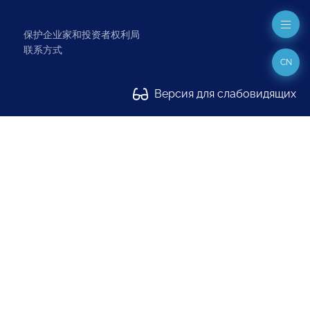
保护企业家和投资者权利局
联系方式
CN
Версия для слабовидящих