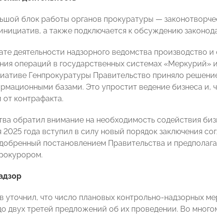
ьшой блок работы органов прокуратуры — законотворчес
инициатив, а также подключается к обсуждению законода
ьтате деятельности надзорного ведомства производство
ния операций в государственных системах «Меркурий» и 
циативе Генпрокуратуры Правительство приняло решение
рмационными базами. Это упростит ведение бизнеса и, 
 от контрафакта.
тва обратил внимание на необходимость содействия бизн
я 2025 года вступил в силу новый порядок заключения с
добренный постановлением Правительства и предполаг
рокурором.
адзор
в уточнил, что число плановых контрольно-надзорных ме
до двух третей предложений об их проведении. Во многом