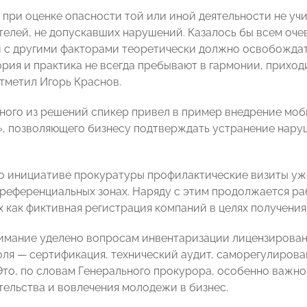
, при оценке опасности той или иной деятельности не у
елей, не допускавших нарушений. Казалось бы всем очев
 с другими факторами теоретически должно освобождать
ория и практика не всегда пребывают в гармонии, приход
тметил Игорь Краснов.
дного из решений спикер привел в пример внедрение мо
, позволяющего бизнесу подтверждать устранение наруш
по инициативе прокуратуры профилактические визиты уже
преференциальных зонах. Наряду с этим продолжается р
х как фиктивная регистрация компаний в целях получения 
имание уделено вопросам инвентаризации лицензировани
ля — сертификация, технический аудит, саморегулирова
Это, по словам Генерального прокурора, особенно важно
ельства и вовлечения молодежи в бизнес.