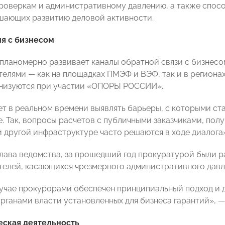
роверкам и административному давлению, а также спос
шающих развитию деловой активности.
я с бизнесом
планомерно развивает каналы обратной связи с бизнесом
елями — как на площадках ПМЭФ и ВЭФ, так и в регионах
анизуются при участии «ОПОРЫ РОССИИ».
ет в реальном времени выявлять барьеры, с которыми с
е. Так, вопросы расчетов с публичными заказчиками, пол
и другой инфраструктуре часто решаются в ходе диалога»
глава ведомства, за прошедший год прокуратурой были р
елей, касающихся чрезмерного административного давле
учае прокурорами обеспечен принципиальный подход и 
рганами власти установленных для бизнеса гарантий», —
еская деятельность